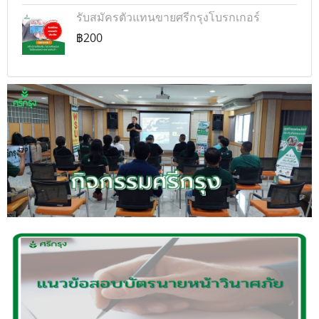
รับสมัครตัวแทนขายศรีกรุงโบรกเกอร์
฿200