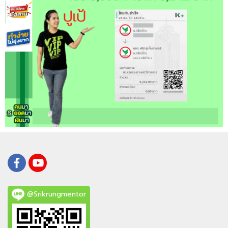
@Srikrungmentor