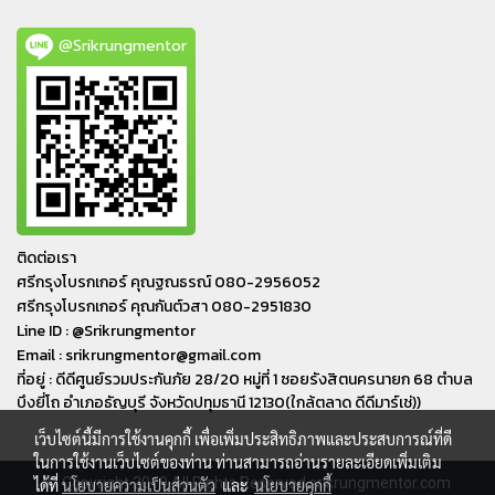
@Srikrungmentor
ติดต่อเรา
ศรีกรุงโบรกเกอร์ คุณฐณธรณ์ 080-2956052
ศรีกรุงโบรกเกอร์ คุณกันต์วสา 080-2951830
Line ID : @Srikrungmentor
Email : srikrungmentor@gmail.com
ที่อยู่ : ดีดีศูนย์รวมประกันภัย 28/20 หมู่ที่ 1 ซอยรังสิตนครนายก 68 ตำบล
บึงยี่โถ อำเภอ​ธัญบุรี​ จังหวัดปทุมธานี​ 12130(ใกล้ตลาด ดีดีมาร์เช่))
เว็บไซต์นี้มีการใช้งานคุกกี้ เพื่อเพิ่มประสิทธิภาพและประสบการณ์ที่ดี
ในการใช้งานเว็บไซต์ของท่าน ท่านสามารถอ่านรายละเอียดเพิ่มเติม
© Copyright 2019 All Rights Reserved srikrungmentor.com
ได้ที่
นโยบายความเป็นส่วนตัว
และ
นโยบายคุกกี้