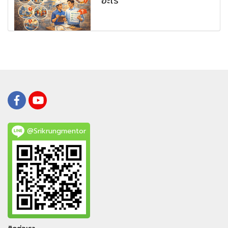
อะไร
@Srikrungmentor