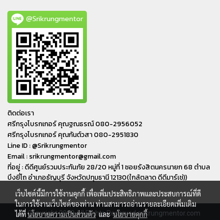
@Srikrungmentor
ติดต่อเรา
ศรีกรุงโบรกเกอร์ คุณฐณธรณ์ 080-2956052
ศรีกรุงโบรกเกอร์ คุณกันต์วสา 080-2951830
Line ID : @Srikrungmentor
Email : srikrungmentor@gmail.com
ที่อยู่ : ดีดีศูนย์รวมประกันภัย 28/20 หมู่ที่ 1 ซอยรังสิตนครนายก 68 ตำบล
บึงยี่โถ อำเภอ​ธัญบุรี​ จังหวัดปทุมธานี​ 12130(ใกล้ตลาด ดีดีมาร์เช่))
เว็บไซต์นี้มีการใช้งานคุกกี้ เพื่อเพิ่มประสิทธิภาพและประสบการณ์ที่ดี
ในการใช้งานเว็บไซต์ของท่าน ท่านสามารถอ่านรายละเอียดเพิ่มเติม
© Copyright 2019 All Rights Reserved srikrungmentor.com
ได้ที่
นโยบายความเป็นส่วนตัว
และ
นโยบายคุกกี้