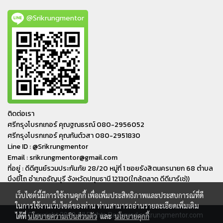
@Srikrungmentor
ติดต่อเรา
ศรีกรุงโบรกเกอร์ คุณฐณธรณ์ 080-2956052
ศรีกรุงโบรกเกอร์ คุณกันต์วสา 080-2951830
Line ID : @Srikrungmentor
Email : srikrungmentor@gmail.com
ที่อยู่ : ดีดีศูนย์รวมประกันภัย 28/20 หมู่ที่ 1 ซอยรังสิตนครนายก 68 ตำบล
บึงยี่โถ อำเภอ​ธัญบุรี​ จังหวัดปทุมธานี​ 12130(ใกล้ตลาด ดีดีมาร์เช่))
เว็บไซต์นี้มีการใช้งานคุกกี้ เพื่อเพิ่มประสิทธิภาพและประสบการณ์ที่ดี
ในการใช้งานเว็บไซต์ของท่าน ท่านสามารถอ่านรายละเอียดเพิ่มเติม
© Copyright 2019 All Rights Reserved srikrungmentor.com
ได้ที่
นโยบายความเป็นส่วนตัว
และ
นโยบายคุกกี้