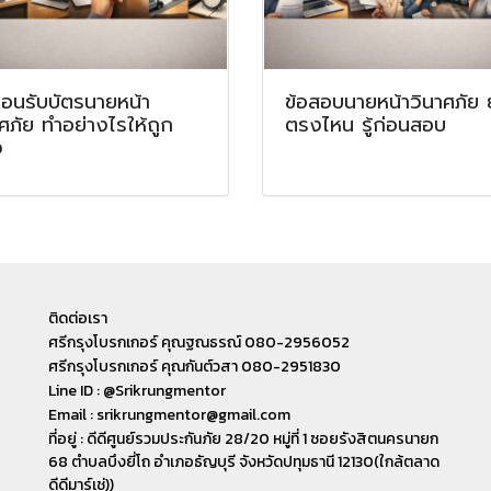
ตอนรับบัตรนายหน้า
ข้อสอบนายหน้าวินาศภัย
ศภัย ทำอย่างไรให้ถูก
ตรงไหน รู้ก่อนสอบ
ง
ติดต่อเรา
ศรีกรุงโบรกเกอร์ คุณฐณธรณ์ 080-2956052
ศรีกรุงโบรกเกอร์ คุณกันต์วสา 080-2951830
Line ID : @Srikrungmentor
Email : srikrungmentor@gmail.com
ที่อยู่ : ดีดีศูนย์รวมประกันภัย 28/20 หมู่ที่ 1 ซอยรังสิตนครนายก
68 ตำบลบึงยี่โถ อำเภอ​ธัญบุรี​ จังหวัดปทุมธานี​ 12130(ใกล้ตลาด
ดีดีมาร์เช่))