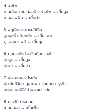
4. อาชีพ
งานเสี่ยง เช่น ก่อสร้าง ช่างไฟ → เบี้ยสูง
งานออฟฟิศ → เบี้ยต่ำ
5. พฤติกรรมการใช้ชีวิต
สูบบุหรี่ / ดื่มหนัก → เบี้ยแพง
ดูแลสุขภาพดี → เบี้ยถูก
6. ทุนประกัน (วงเงินคุ้มครอง)
ทุนสูง → เบี้ยสูง
ทุนต่ำ → เบี้ยต่ำ
7. ประเภทของประกัน
ประกันชีวิต / สุขภาพ / รถยนต์ / ธุรกิจ
แต่ละแบบมีวิธีคำนวณต่างกัน
8. ประวัติการเคลม
เคลมบ่อย → เบี้ยเพิ่ม