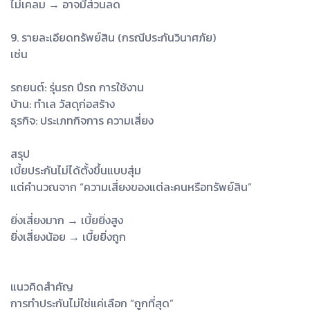
ไม่เคลม → อาจมีส่วนลด
9. รายละเอียดทรัพย์สิน (กรณีประกันวินาศภัย)
เช่น
รถยนต์: รุ่นรถ ปีรถ การใช้งาน
บ้าน: ทำเล วัสดุก่อสร้าง
ธุรกิจ: ประเภทกิจการ ความเสี่ยง
สรุป
เบี้ยประกันไม่ได้ตั้งขึ้นแบบสุ่ม
แต่คำนวณจาก “ความเสี่ยงของแต่ละคนหรือทรัพย์สิน”
ยิ่งเสี่ยงมาก → เบี้ยยิ่งสูง
ยิ่งเสี่ยงน้อย → เบี้ยยิ่งถูก
แนวคิดสำคัญ
การทำประกันไม่ใช่แค่เลือก “ถูกที่สุด”