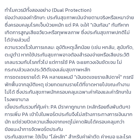
ทำไมควรมีทั้งสองอย่าง (Dual Protection)
ช่องว่างของค่ารักษา: ประกันสุขภาพเน้นจ่ายตามจริงหรือเหมาจ่าย
ซึ่งครอบคลุมโรคเจ็บป่วยหนัก แต่ PA จะให้ "เงินก้อน" ทันทีหาก
เกิดการสูญเสียอวัยวะหรือทุพพลภาพ ซึ่งประกันสุขภาพปกติไม่
ได้จ่ายส่วนนี้
ความรวดเร็วในการเคลม: อุบัติเหตุเล็กน้อย (เช่น หกล้ม, สุนัขกัด,
ตะปูตำ) หากใช้ประกันสุขภาพอาจต้องสำรองจ่ายหรือเสียประวัติ
เคลมรวมกับโรคทั่วไป แต่การใช้ PA จะแยกวงเงินชัดเจน ไม่
กระทบส่วนลดประวัติดีของเล่มสุขภาพหลัก
การชดเชยรายได้: PA หลายแผนมี "เงินชดเชยรายสัปดาห์" กรณี
พักฟื้นจากอุบัติเหตุ ช่วยทดแทนรายได้ที่ขาดหายไปขณะทำงาน
ไม่ได้ ซึ่งประกันสุขภาพมักครอบคลุมเฉพาะค่าห้องและค่ารักษาใน
โรงพยาบาล
เบี้ยประกันรวมที่คุ้มค่า: PA มีราคาถูกมาก (หลักร้อยถึงพันต้นๆ)
การเพิ่ม PA เข้าไปในพอร์ตประกันจึงไม่สร้างภาระทางการเงินมาก
นัก แต่ช่วยปิดความเสี่ยงจากเหตุไม่คาดฝันได้ครอบคลุมกว่า
ข้อแนะนำการจัดพอร์ตประกัน
ประกันสุขภาพ: ใช้เป็น "โล่หลัก" สำหรับค่าผ่าตัด ค่าหมอ และโรค