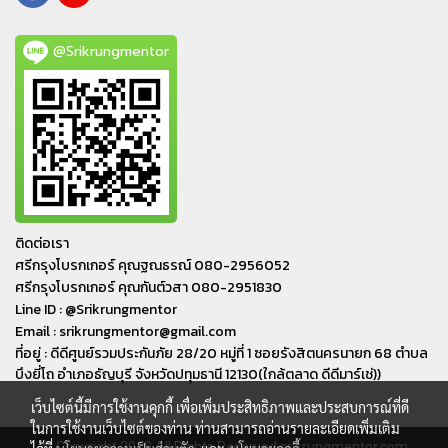
@Srikrungmentor
ติดต่อเรา
ศรีกรุงโบรกเกอร์ คุณฐณธรณ์ 080-2956052
ศรีกรุงโบรกเกอร์ คุณกันต์วสา 080-2951830
Line ID : @Srikrungmentor
Email : srikrungmentor@gmail.com
ที่อยู่ : ดีดีศูนย์รวมประกันภัย 28/20 หมู่ที่ 1 ซอยรังสิตนครนายก 68 ตำบล
บึงยี่โถ อำเภอ​ธัญบุรี​ จังหวัดปทุมธานี​ 12130(ใกล้ตลาด ดีดีมาร์เช่))
เว็บไซต์นี้มีการใช้งานคุกกี้ เพื่อเพิ่มประสิทธิภาพและประสบการณ์ที่ดี
ในการใช้งานเว็บไซต์ของท่าน ท่านสามารถอ่านรายละเอียดเพิ่มเติม
© Copyright 2019 All Rights Reserved srikrungmentor.com