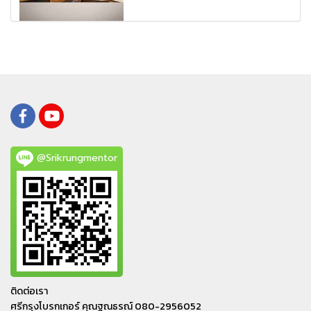
@Srikrungmentor
ติดต่อเรา
ศรีกรุงโบรกเกอร์ คุณฐณธรณ์ 080-2956052