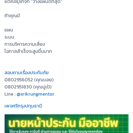
แต่คือธุรกิจที่ “วางแผนดีที่สุด”
ถ้าคุณมี
แผน
ระบบ
การบริหารความเสี่ยง
โอกาสสำเร็จจะสูงขึ้นมาก
สอบถามเรื่องประกันภัย
0802956052 (คุณบอย)
0802951830 (คุณปูเป้)
Line :
@srikrungmentor
เพจศรีกรุงปทุมธานี