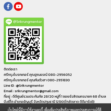
@Srikrungmentor
ติดต่อเรา
ศรีกรุงโบรกเกอร์ คุณฐณธรณ์ 080-2956052
ศรีกรุงโบรกเกอร์ คุณกันต์วสา 080-2951830
Line ID : @Srikrungmentor
Email : srikrungmentor@gmail.com
ที่อยู่ : ดีดีศูนย์รวมประกันภัย 28/20 หมู่ที่ 1 ซอยรังสิตนครนายก 68 ตำบล
บึงยี่โถ อำเภอ​ธัญบุรี​ จังหวัดปทุมธานี​ 12130(ใกล้ตลาด ดีดีมาร์เช่))
เว็บไซต์นี้มีการใช้งานคุกกี้ เพื่อเพิ่มประสิทธิภาพและประสบการณ์ที่ดี