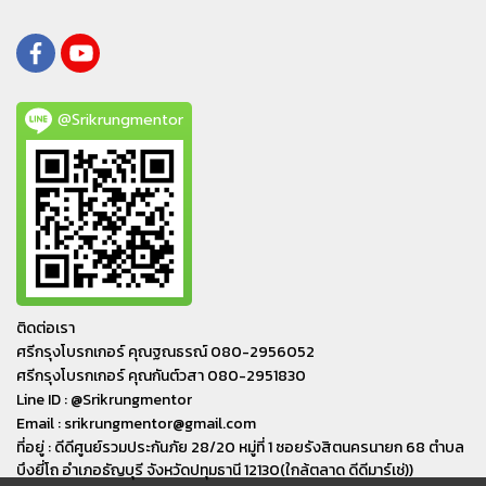
@Srikrungmentor
ติดต่อเรา
ศรีกรุงโบรกเกอร์ คุณฐณธรณ์ 080-2956052
ศรีกรุงโบรกเกอร์ คุณกันต์วสา 080-2951830
Line ID : @Srikrungmentor
Email : srikrungmentor@gmail.com
ที่อยู่ : ดีดีศูนย์รวมประกันภัย 28/20 หมู่ที่ 1 ซอยรังสิตนครนายก 68 ตำบล
บึงยี่โถ อำเภอ​ธัญบุรี​ จังหวัดปทุมธานี​ 12130(ใกล้ตลาด ดีดีมาร์เช่))