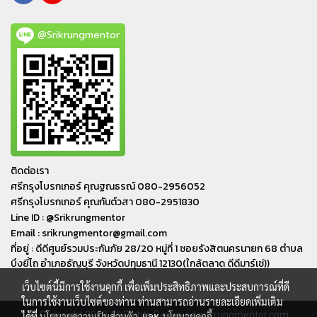
@Srikrungmentor
ติดต่อเรา
ศรีกรุงโบรกเกอร์ คุณฐณธรณ์ 080-2956052
ศรีกรุงโบรกเกอร์ คุณกันต์วสา 080-2951830
Line ID : @Srikrungmentor
Email : srikrungmentor@gmail.com
ที่อยู่ : ดีดีศูนย์รวมประกันภัย 28/20 หมู่ที่ 1 ซอยรังสิตนครนายก 68 ตำบล
บึงยี่โถ อำเภอ​ธัญบุรี​ จังหวัดปทุมธานี​ 12130(ใกล้ตลาด ดีดีมาร์เช่))
เว็บไซต์นี้มีการใช้งานคุกกี้ เพื่อเพิ่มประสิทธิภาพและประสบการณ์ที่ดี
ในการใช้งานเว็บไซต์ของท่าน ท่านสามารถอ่านรายละเอียดเพิ่มเติม
© Copyright 2019 All Rights Reserved srikrungmentor.com
ได้ที่
นโยบายความเป็นส่วนตัว
และ
นโยบายคุกกี้