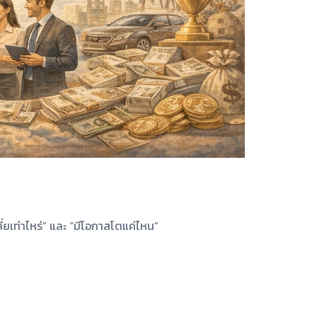
่ยเท่าไหร่” และ “มีโอกาสโตแค่ไหน”