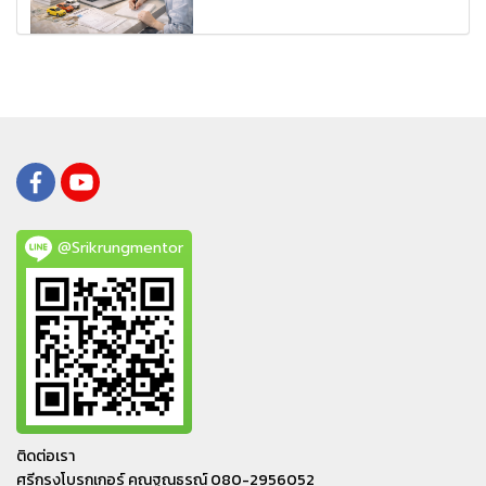
@Srikrungmentor
ติดต่อเรา
ศรีกรุงโบรกเกอร์ คุณฐณธรณ์ 080-2956052