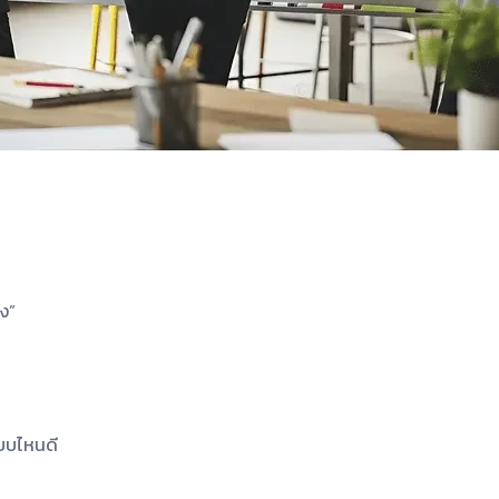
ยง”
แบบไหนดี