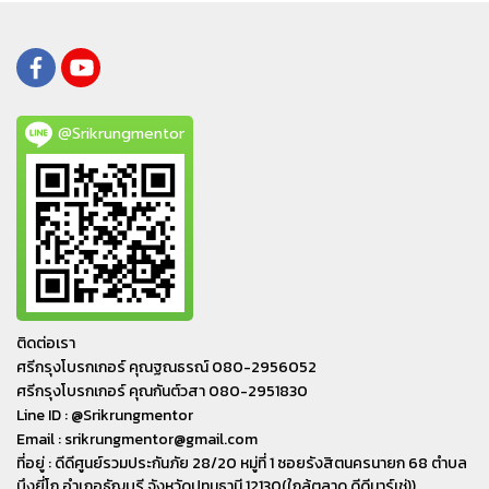
@Srikrungmentor
ติดต่อเรา
ศรีกรุงโบรกเกอร์ คุณฐณธรณ์ 080-2956052
ศรีกรุงโบรกเกอร์ คุณกันต์วสา 080-2951830
Line ID : @Srikrungmentor
Email : srikrungmentor@gmail.com
ที่อยู่ : ดีดีศูนย์รวมประกันภัย 28/20 หมู่ที่ 1 ซอยรังสิตนครนายก 68 ตำบล
บึงยี่โถ อำเภอ​ธัญบุรี​ จังหวัดปทุมธานี​ 12130(ใกล้ตลาด ดีดีมาร์เช่))