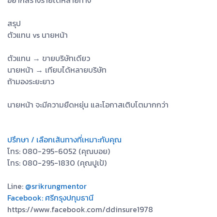
อยากสร้างรายได้หลายทาง
สรุป
ตัวแทน vs นายหน้า
ตัวแทน → ขายบริษัทเดียว
นายหน้า → เทียบได้หลายบริษัท
ถ้ามองระยะยาว
นายหน้า จะมีความยืดหยุ่น และโอกาสเติบโตมากกว่า
ปรึกษา / เลือกเส้นทางที่เหมาะกับคุณ
โทร: 080-295-6052 (คุณบอย)
โทร: 080-295-1830 (คุณปูเป้)
Line:
@srikrungmentor
Facebook: ศรีกรุงปทุมธานี
https://www.facebook.com/ddinsure1978