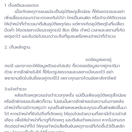
1. ตั้งสติและจอดรถ
เมื่อเกิดเหตุการชนแม้จะเป็นอุบัติเหตุเล็กน้อย ก็ให้จอดรถและอย่า
เพิ่งเลื่อนรถจนกว่าจะตกลงกันได้ว่า ใครเป็นคนผิด หรือถ้าจะให้ดีควรรอ
ให้เจ้าหน้าที่ตำรวจมาตีเส้นอุบัติเหตุก่อน แต่หากเกิดอุบัติเหตุในที่เปลี่ยว
มืดค่ำ ให้จดเลขทะเบียนรถคู่กรณี สีรถ ยี่ห้อ ตำหนิ เวลาและสถานที่เกิด
เหตุเอาไว้ และขับต่อไปจนกว่าจะถึงที่ชุมชนหรือพบเจ้าหน้าที่ตำรวจ
2. เก็บหลักฐาน
จดข้อมูลของคู่
กรณี นอกจากจะให้ข้อมูลตัวเองไปแล้ว ก็ควรขอข้อมูลจากคู่กรณีมา
ด้วย หากอีกฝ่ายไม่ให้ ก็ให้จดรูปพรรณและเลขทะเบียนรถไว้ อย่า
พยายามยึดใบขับขี่ของคู่กรณีไว้ เพราะคุณอาจโดนข้อหาลักทรัพย์
3.แจ้งตำรวจ
หลังเกิดเหตุควรแจ้งตำรวจทุกครั้ง แม้เป็นเพียงอุบัติเหตุเล็กน้อย
หรืออีกฝ่ายยอมรับผิดก็ตาม ไม่เช่นนั้นหากอีกฝ่ายแจ้งความในภายหลัง
เจ้าหน้าที่อาจมีการสรุปว่า คุณเป็นฝ่ายหลบหนีและคุณจะเป็นฝ่ายผิดขึ้นมา
ได้ หากเจ้าหน้าที่ยังไม่ถึงที่เกิดเหตุ ให้คุณไปแจ้งความที่สถานีตำรวจใกล้
เคียง เพื่อให้เจ้าหน้าที่มาดูที่เกิดเหตุ และตีเส้นตำแหน่งรถ หากไม่สามรถ
ติดต่อเจ้าหน้าที่ได้ ให้คุณทำหนังสือยืนยันเหตุการณ์ที่เกิดขึ้นไว้เป็นหลัก