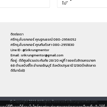
ไป"
ติดต่อเรา
ศรีกรุงโบรกเกอร์ คุณฐณธรณ์ 080-2956052
ศรีกรุงโบรกเกอร์ คุณกันต์วสา 080-2951830
Line ID : @Srikrungmentor
Email : srikrungmentor@gmail.com
ที่อยู่ : ดีดีศูนย์รวมประกันภัย 28/20 หมู่ที่ 1 ซอยรังสิตนครนายก
68 ตำบลบึงยี่โถ อำเภอ​ธัญบุรี​ จังหวัดปทุมธานี​ 12130(ใกล้ตลาด
ดีดีมาร์เช่))
© Copyright 2019 All Rights Reserved srikrungmentor.com
บการณ์ที่ดีในการใช้งานเว็บไซต์ของท่าน ท่านสามารถอ่านรายละเอียดเพิ่มเติมได้ที่