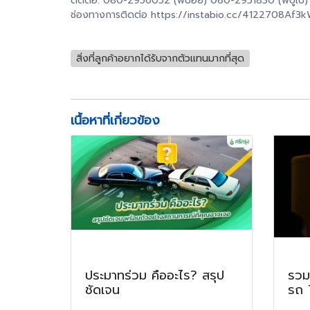
ติดต่อ: 080-2956052 (พี่บอย) 080-2951830 (พี่ปูเป้)
ช่องทางการติดต่อ https://instabio.cc/4122708Af3
สิ่งที่ลูกค้าอยากได้รับจากตัวเเทนมากที่สุด
เนื้อหาที่เกี่ยวข้อง
ประมาทร่วม คืออะไร? สรุป
รวมส
ชัดเจน
รถ 