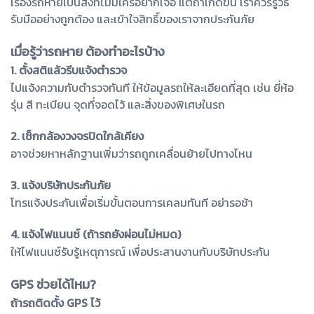
เรื่องรถหายเป็นสิ่งที่ไม่มีใครอยากเจอ แต่ถ้าเกิดขึ้น เราควรรู้วิธี
รับมืออย่างถูกต้อง และเข้าใจสิทธิ์ของเราจากประกันภัย
เมื่อรู้ว่ารถหาย ต้องทำอะไรบ้าง
1. ตั้งสติแล้วรีบแจ้งตำรวจ
ไปแจ้งความกับตำรวจทันที ให้ข้อมูลรถให้ละเอียดที่สุด เช่น ยี่ห้อ
รุ่น สี ทะเบียน จุดที่จอดไว้ และสิ่งของพิเศษในรถ
2. เช็กกล้องวงจรปิดใกล้เคียง
อาจช่วยหาหลักฐานเพิ่มว่ารถถูกเคลื่อนย้ายไปทางไหน
3. แจ้งบริษัทประกันภัย
โทรแจ้งประกันเพื่อเริ่มขั้นตอนการเคลมทันที อย่ารอช้า
4. แจ้งไฟแนนซ์ (ถ้ารถยังผ่อนไม่หมด)
ให้ไฟแนนซ์รับรู้เหตุการณ์ เพื่อประสานงานกับบริษัทประกัน
GPS ช่วยได้ไหม?
ถ้ารถติดตั้ง GPS ไว้