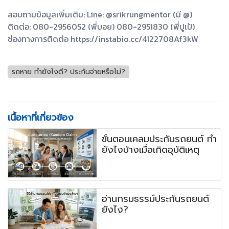
สอบถามข้อมูลเพิ่มเติม: Line: @srikrungmentor (มี @)
ติดต่อ: 080-2956052 (พี่บอย) 080-2951830 (พี่ปูเป้)
ช่องทางการติดต่อ https://instabio.cc/4122708Af3kW
รถหาย ทำยังไงดี? ประกันจ่ายหรือไม่?
เนื้อหาที่เกี่ยวข้อง
ขั้นตอนเคลมประกันรถยนต์ ทำ
ยังไงบ้างเมื่อเกิดอุบัติเหตุ
อ่านกรมธรรม์ประกันรถยนต์
ยังไง?