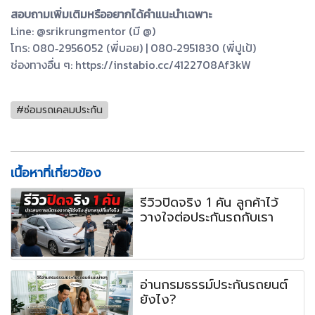
สอบถามเพิ่มเติมหรืออยากได้คำแนะนำเฉพาะ
Line: @srikrungmentor (มี @)
โทร: 080‑2956052 (พี่บอย) | 080‑2951830 (พี่ปูเป้)
ช่องทางอื่น ๆ: https://instabio.cc/4122708Af3kW
#ซ่อมรถเคลมประกัน
เนื้อหาที่เกี่ยวข้อง
รีวิวปิดจริง 1 คัน ลูกค้าไว้
วางใจต่อประกันรถกับเรา
อ่านกรมธรรม์ประกันรถยนต์
ยังไง?