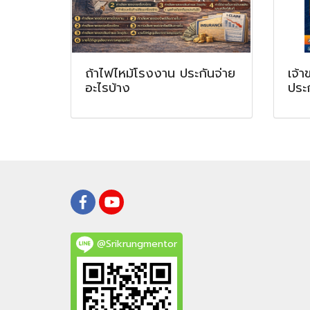
ถ้าไฟไหม้โรงงาน ประกันจ่าย
เจ้
อะไรบ้าง
ประ
@Srikrungmentor