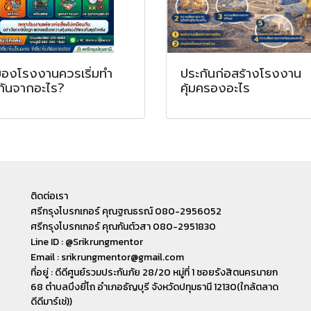
าของโรงงานควรเริ่มทำ
ประกันก่อสร้างโรงงาน
กันจากอะไร?
คุ้มครองอะไร
ติดต่อเรา
ศรีกรุงโบรกเกอร์ คุณฐณธรณ์ 080-2956052
ศรีกรุงโบรกเกอร์ คุณกันต์วสา 080-2951830
Line ID : @Srikrungmentor
Email : srikrungmentor@gmail.com
ที่อยู่ : ดีดีศูนย์รวมประกันภัย 28/20 หมู่ที่ 1 ซอยรังสิตนครนายก
68 ตำบลบึงยี่โถ อำเภอ​ธัญบุรี​ จังหวัดปทุมธานี​ 12130(ใกล้ตลาด
ดีดีมาร์เช่))