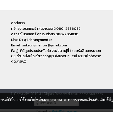
ติดต่อเรา
ศรีกรุงโบรกเกอร์ คุณฐณธรณ์ 080-2956052
ศรีกรุงโบรกเกอร์ คุณกันต์วสา 080-2951830
Line ID : @Srikrungmentor
Email : srikrungmentor@gmail.com
ที่อยู่ : ดีดีศูนย์รวมประกันภัย 28/20 หมู่ที่ 1 ซอยรังสิตนครนายก
68 ตำบลบึงยี่โถ อำเภอ​ธัญบุรี​ จังหวัดปทุมธานี​ 12130(ใกล้ตลาด
ดีดีมาร์เช่))
© Copyright 2019 All Rights Reserved srikrungmentor.com
บการณ์ที่ดีในการใช้งานเว็บไซต์ของท่าน ท่านสามารถอ่านรายละเอียดเพิ่มเติมได้ที่
ผู้เข้าชมวันนี้
1
Powered by
MakeWebEasy.com