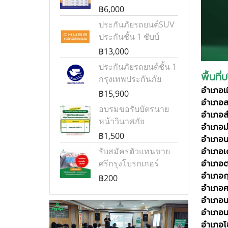
฿6,000
ประกันภัยรถยนต์SUV
ประกันชั้น 1 ชับบ์
฿13,000
ประกันภัยรถยนต์ชั้น 1
พื้นที
กรุงเทพประกันภัย
อำเภ
฿15,900
อำเภอส
อบรมขอรับบัตรนาย
อำเภ
หน้าวินาศภัย
อำเภอ
฿1,500
อำเภอ
รับสมัครตัวแทนขาย
อำเภอ
ศรีกรุงโบรกเกอร์
อำเภอต
อำเภอก
฿200
อำเภอศ
อำเภ
อำเภอ
อำเภอ