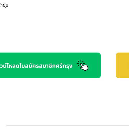
ำขุ่น