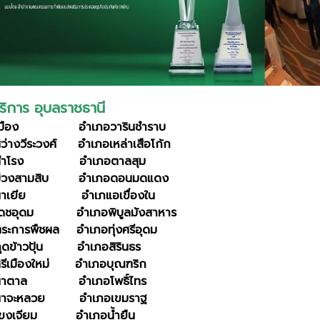
่บริการ อุบลราชธานี
อเมือง อำเภอวารินชำราบ
ว่างวีระวงศ์ อำเภอเหล่าเสือโก้ก
อสำโรง อำเภอตาลสุม
ม่วงสามสิบ อำเภอดอนมดแดง
นาเยีย อำเภแอเขื่องใน
เดชอุดม อำเภอพิบูลมังสาหาร
ระการพืชผล อำเภอทุ่งศรีอุดม
ุดข้าวปุ้น อำเภอสิรินธร
รีเมืองใหม่ อำเภอบุณฑริก
อนาตาล อำเภอโพธิ์ไทร
นาจะหลวย อำเภอเขมราฐ
โขงเจียม อำเภอน้ำยืน