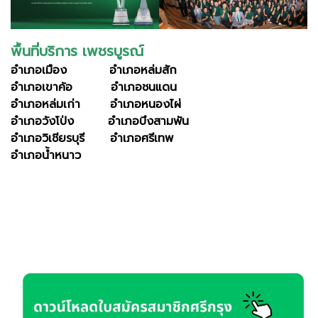
พื้นที่บริการ เพชรบูรณ์
อำเภอเมือง อำเภอหล่มสัก
อำเภอเขาค้อ อำเภอชนแดน
อำเภอหล่มเก่า อำเภอหนองไผ่
อำเภอวังโป่ง อำเภอบึงสามพัน
อำเภอวิเชียรบุรี อำเภอศรีเทพ
อำเภอน้ำหนาว