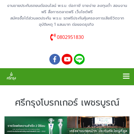
งานขายประกันรถยนต์ออนไลน์ พ.ร.บ. ต่อภาษี ขายง่าย ลงทุนต่ำ สอนงาน
ฟรี สื่อการตลาดฟรี เว็บไซต์ฟรี
สมัครซื้อได้ส่วนลดประกัน พ.ร.บ. รถฟรีประกันคุ้มครองการเสียชีวิตจาก
อุบัติเหตุ 1 แสนบาท ต่อยอดธุรกิจ
0802951830
ศรีกรุงโบรกเกอร์ เพชรบูรณ์