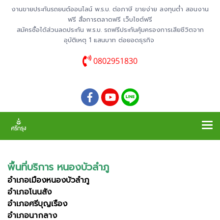
งานขายประกันรถยนต์ออนไลน์ พ.ร.บ. ต่อภาษี ขายง่าย ลงทุนต่ำ สอนงาน
ฟรี สื่อการตลาดฟรี เว็บไซต์ฟรี
สมัครซื้อได้ส่วนลดประกัน พ.ร.บ. รถฟรีประกันคุ้มครองการเสียชีวิตจาก
อุบัติเหตุ 1 แสนบาท ต่อยอดธุรกิจ
0802951830
พื้นที่บริการ หนองบัวลําภู
อำเภอเมืองหนองบัวลำภู
อำเภอโนนสัง
อำเภอศรีบุญเรือง
อำเภอนากลาง