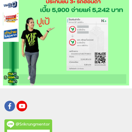
@Srikrungmentor