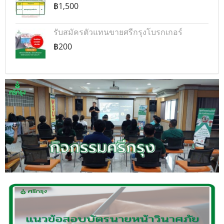
฿1,500
รับสมัครตัวแทนขายศรีกรุงโบรกเกอร์
฿200