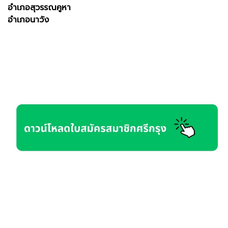
อำเภอสุวรรณคูหา
อำเภอนาวัง