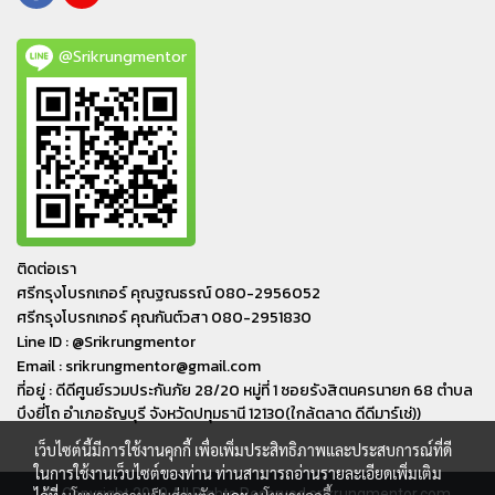
@Srikrungmentor
ติดต่อเรา
ศรีกรุงโบรกเกอร์ คุณฐณธรณ์ 080-2956052
ศรีกรุงโบรกเกอร์ คุณกันต์วสา 080-2951830
Line ID : @Srikrungmentor
Email : srikrungmentor@gmail.com
ที่อยู่ : ดีดีศูนย์รวมประกันภัย 28/20 หมู่ที่ 1 ซอยรังสิตนครนายก 68 ตำบล
บึงยี่โถ อำเภอ​ธัญบุรี​ จังหวัดปทุมธานี​ 12130(ใกล้ตลาด ดีดีมาร์เช่))
เว็บไซต์นี้มีการใช้งานคุกกี้ เพื่อเพิ่มประสิทธิภาพและประสบการณ์ที่ดี
ในการใช้งานเว็บไซต์ของท่าน ท่านสามารถอ่านรายละเอียดเพิ่มเติม
© Copyright 2019 All Rights Reserved srikrungmentor.com