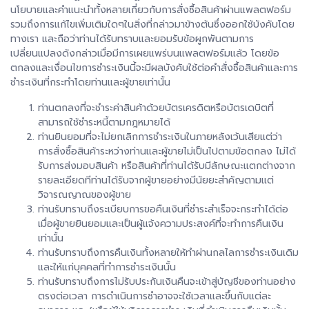
นโยบายและคำแนะนำทั้งหลายเกี่ยวกับการสั่งซื้อสินค้าผ่านแพลตฟอร์ม
รวมถึงการแก้ไขเพิ่มเติมใดๆในสิ่งที่กล่าวมาข้างต้นซึ่งออกใช้บังคับโดย
ทางเรา และถือว่าท่านได้รับทราบและยอมรับข้อผูกพันตามการ
เปลี่ยนแปลงดังกล่าวเมื่อมีการเผยแพร่บนแพลตฟอร์มแล้ว โดยข้อ
ตกลงและเงื่อนไขการชำระเงินนี้จะมีผลบังคับใช้ต่อคำสั่งซื้อสินค้าและการ
ชำระเงินที่กระทำโดยท่านและผู้ขายเท่านั้น
ท่านตกลงที่จะชำระค่าสินค้าด้วยบัตรเครดิตหรือบัตรเดบิตที่
สามารถใช้ชำระหนี้ตามกฎหมายได้
ท่านยินยอมที่จะไม่ยกเลิกการชำระเงินในภายหลังเว้นเสียแต่ว่า
การสั่งซื้อสินค้าระหว่างท่านและผู้ขายไม่เป็นไปตามข้อตกลง ไม่ได้
รับการส่งมอบสินค้า หรือสินค้าที่ท่านได้รับมีลักษณะแตกต่างจาก
รายละเอียดทีท่านได้รับจากผู้ขายอย่างมีนัยยะสำคัญตามแต่
วิจารณญาณของผู้ขาย
ท่านรับทราบถึงระเบียบการขอคืนเงินที่ชำระสำเร็จจะกระทำได้ต่อ
เมื่อผู้ขายยินยอมและเป็นผู้แจ้งความประสงค์ที่จะทำการคืนเงิน
เท่านั้น
ท่านรับทราบถึงการคืนเงินทั้งหลายให้ทำผ่านกลไลการชำระเงินเดิม
และให้แก่บุคคลที่ทำการชำระเงินนั้น
ท่านรับทราบถึงการไม่รับประกันเงินคืนจะเข้าสู่บัญชีของท่านอย่าง
ตรงต่อเวลา การดำเนินการชำอาจจะใช้เวลาและขึ้นกับแต่ละ