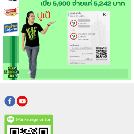
@Srikrungmentor