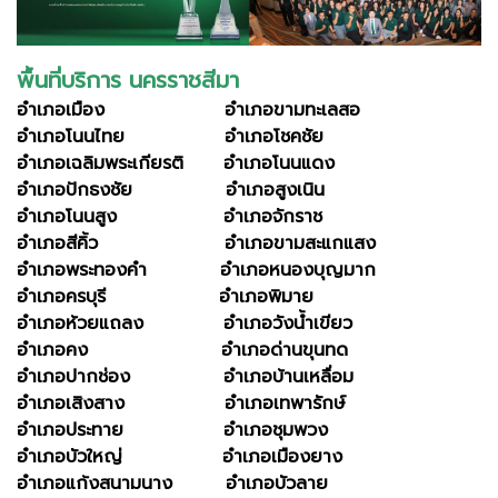
พื้นที่บริการ นครราชสีมา
อำเภอเมือง อำเภอขามทะเลสอ
อำเภอโนนไทย อำเภอโชคชัย
อำเภอเฉลิมพระเกียรติ อำเภอโนนแดง
อำเภอปักธงชัย อำเภอสูงเนิน
อำเภอโนนสูง อำเภอจักราช
อำเภอสีคิ้ว อำเภอขามสะแกแสง
อำเภอพระทองคำ อำเภอหนองบุญมาก
อำเภอครบุรี อำเภอพิมาย
อำเภอห้วยแถลง อำเภอวังน้ำเขียว
อำเภอคง อำเภอด่านขุนทด
อำเภอปากช่อง อำเภอบ้านเหลื่อม
อำเภอเสิงสาง อำเภอเทพารักษ์
อำเภอประทาย อำเภอชุมพวง
อำเภอบัวใหญ่ อำเภอเมืองยาง
อำเภอแก้งสนามนาง อำเภอบัวลาย