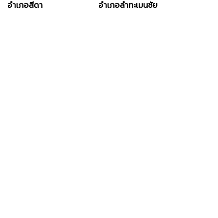
อำเภอสีดา อำเภอลำทะเมนชัย