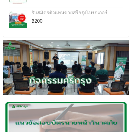
รับสมัครตัวแทนขายศรีกรุงโบรกเกอร์
฿200