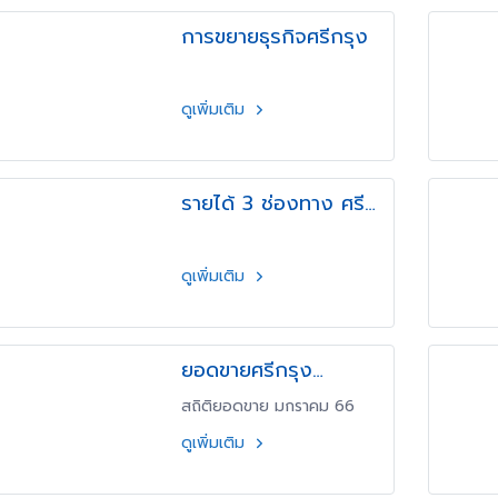
การขยายธุรกิจศรีกรุง
ดูเพิ่มเติม
รายได้ 3 ช่องทาง ศรี
กรุง
ดูเพิ่มเติม
ยอดขายศรีกรุง
โบรกเกอร์ นับถอยหลัง
สถิติยอดขาย มกราคม 66
โค้ชบ อย ฐณธรณ์ วงศ์
ดูเพิ่มเติม
ประทีปวิไล