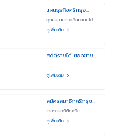
แผนธุรกิจศรีกรุง
MGM
ทุกคนสามารถเลียนแบบได้
สำหรับคนที่ชอบแนะนำ บอก
ดูเพิ่มเติม
ต่อ (ไม่บังคับ) รับรองรวย
ง่ายๆ มีรายได้หลักแสนต่อ
เดือนโดยไม่ต้องลงทุน สร้าง
รายได้ที่เป็น Passive
สถิติรายได้ ยอดขาย
income
ยอดคน ปี 64 65 ย้อน
หลัง โค้ชบอย ฐณ
ดูเพิ่มเติม
ธรณ์
สมัครสมาชิกศรีกรุง
เพิ่ม โค้ชบอย มกราคม
รายงานสถิติทุกวัน
2566 สถิติ
ดูเพิ่มเติม