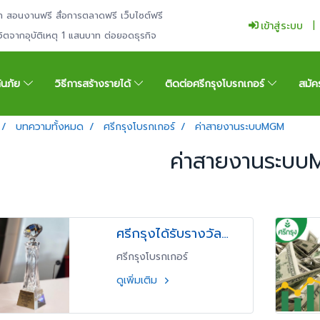
ำ สอนงานฟรี สื่อการตลาดฟรี เว็บไซต์ฟรี
เข้าสู่ระบบ
ีวิตจากอุบัติเหตุ 1 แสนบาท ต่อยอดธุรกิจ
กันภัย
วิธีการสร้างรายได้
ติดต่อศรีกรุงโบรกเกอร์
สมัค
บทความทั้งหมด
ศรีกรุงโบรกเกอร์
ค่าสายงานระบบMGM
ค่าสายงานระบ
ศรีกรุงได้รับรางวัล
จากคปภ 3 ปีซ้อน นาย
ศรีกรุงโบรกเกอร์
หน้านิติบุคคลดีเด่น
ดูเพิ่มเติม