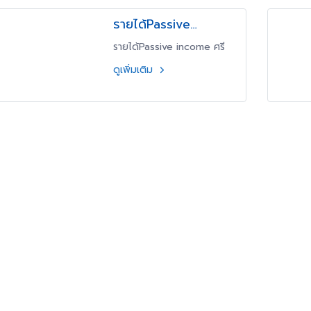
รายได้Passive
income ศรีกรุง โค้ช
รายได้Passive income ศรี
บอย มกราคม 66
กรุง โค้ชบอย มกราคม 66 ค่า
ดูเพิ่มเติม
สายงาน เพิ่มขึ้นทุกวัน สถิติ
รายได้รายวัน