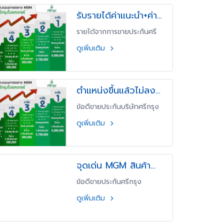
ปันผลประโยชน์ในธุรกิจประกัน
รับรายได้ค่าแนะนำ+ค่า
ภัย ผ่านระบบ MGM
ตำแหน่ง (1%-7.2%
(Member Get Member)
รายได้จากการขายประกันศรี
ของศรีกรุงโบรคเกอร์เพื่อรับ
ตามตำแหน่ง)
กรุงโบรกเกอร์
รายได้แบบ Passive Income
ดูเพิ่มเติม
กันถ้วนหน้า
ตำแหน่งขึ้นแล้วไม่ลง
แผนการตลาดศรีกรุง
ข้อดีขายประกันบริษัทศรีกรุง
โบรกเกอร์
ดูเพิ่มเติม
จุดเด่น MGM สินค้า
จำเป็น มีการซื้อซ้ำ
ข้อดีขายประกันศรีกรุง
โบรกเกอร์
ดูเพิ่มเติม