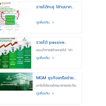
รายได้ทะลุ 1ล้านบาท
ศรีกรุง
ดูเพิ่มเติม
รายได้ passive
income บริษัทศรีกรุง
แนะนำการสร้างรายได้ “ค่า
โบรกเกอร์
แนะนำ ศรีกรุงโบรคเกอร์” ราย
ดูเพิ่มเติม
ได้เป็นแสนต่อเดือน โดยไม่
ต้องลงทุน ทำเป็นอาชีพเสริม
หรือจะทำเป็นอาชีพหลัก ก็
ทำได้หลังเลิกงาน
MGM ธุรกิจเครือข่าย
สายขาว รับรอ
เราไม่ได้ชวนใครมาขายประกัน
งด้วยคปภ
ภัยกับศรีกรุงโบรคเกอร์ แต่เรา
ดูเพิ่มเติม
ชวนมารับผลประโยชน์รับ
ส่วนลดในการซื้อประกัน ชวน
มาเป็นหุ้นส่วนธุรกิจเพื่อแบ่ง