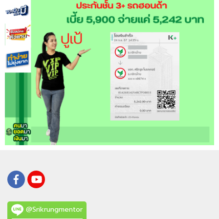
@Srikrungmentor