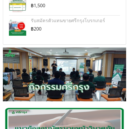
฿1,500
รับสมัครตัวแทนขายศรีกรุงโบรกเกอร์
฿200