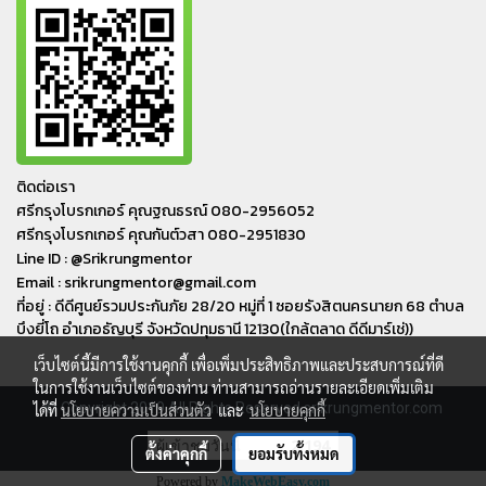
ติดต่อเรา
ศรีกรุงโบรกเกอร์ คุณฐณธรณ์ 080-2956052
ศรีกรุงโบรกเกอร์ คุณกันต์วสา 080-2951830
Line ID : @Srikrungmentor
Email : srikrungmentor@gmail.com
ที่อยู่ : ดีดีศูนย์รวมประกันภัย 28/20 หมู่ที่ 1 ซอยรังสิตนครนายก 68 ตำบล
บึงยี่โถ อำเภอ​ธัญบุรี​ จังหวัดปทุมธานี​ 12130(ใกล้ตลาด ดีดีมาร์เช่))
เว็บไซต์นี้มีการใช้งานคุกกี้ เพื่อเพิ่มประสิทธิภาพและประสบการณ์ที่ดี
ในการใช้งานเว็บไซต์ของท่าน ท่านสามารถอ่านรายละเอียดเพิ่มเติม
© Copyright 2019 All Rights Reserved srikrungmentor.com
ได้ที่
นโยบายความเป็นส่วนตัว
และ
นโยบายคุกกี้
ผู้เข้าชมวันนี้
2,194
ตั้งค่าคุกกี้
ยอมรับทั้งหมด
Powered by
MakeWebEasy.com