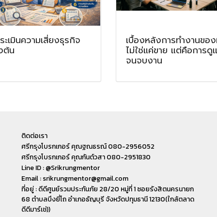
ประเมินความเสี่ยงธุรกิจ
เบื้องหลังการทำงานของ
องต้น
ไม่ใช่แค่ขาย แต่คือการดู
จนจบงาน
ติดต่อเรา
ศรีกรุงโบรกเกอร์ คุณฐณธรณ์ 080-2956052
ศรีกรุงโบรกเกอร์ คุณกันต์วสา 080-2951830
Line ID : @Srikrungmentor
Email : srikrungmentor@gmail.com
ที่อยู่ : ดีดีศูนย์รวมประกันภัย 28/20 หมู่ที่ 1 ซอยรังสิตนครนายก
68 ตำบลบึงยี่โถ อำเภอ​ธัญบุรี​ จังหวัดปทุมธานี​ 12130(ใกล้ตลาด
ดีดีมาร์เช่))