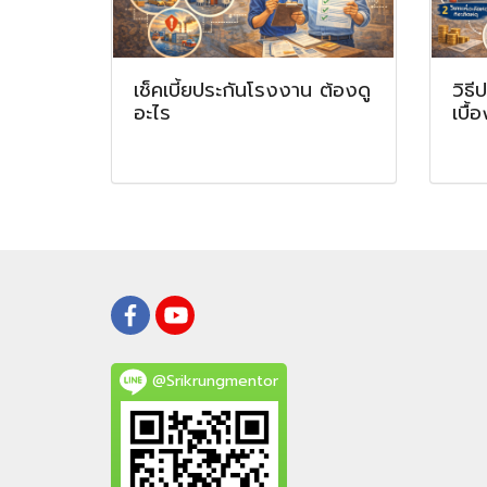
เช็คเบี้ยประกันโรงงาน ต้องดู
วิธี
อะไร
เบื้
@Srikrungmentor