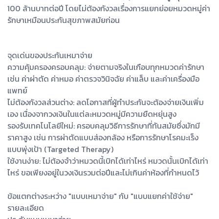
100 ล้านบาทต่อปี โดยไม่ต้องกังวลเรื่องการแยกย่อยหมวดหมู่ค่า
รักษาเหมือนประกันสุขภาพสมัยก่อน
จุดเด่นของประกันเหมาจ่าย
ความคุ้มครองครอบคลุม: จ่ายตามจริงในเกือบทุกหมวดค่ารักษา
เช่น ค่าผ่าตัด ค่าหมอ ค่าตรวจวินิจฉัย ค่าแล็บ และค่าเครื่องมือ
แพทย์
ไม่ต้องกังวลส่วนต่าง: ลดโอกาสที่ผู้ทำประกันจะต้องจ่ายเงินเพิ่ม
เอง เนื่องจากวงเงินในแต่ละหมวดหมู่มีความยืดหยุ่นสูง
รองรับเทคโนโลยีใหม่: ครอบคลุมวิธีการรักษาที่ทันสมัยซึ่งมักมี
ราคาสูง เช่น การผ่าตัดแบบส่องกล้อง หรือการรักษาโรคมะเร็ง
แบบพุ่งเป้า (Targeted Therapy)
ใช้งานง่าย: ไม่ต้องจำว่าหมวดนี้เบิกได้เท่าไหร่ หมวดนั้นเบิกได้เท่า
ไหร่ ขอเพียงอยู่ในวงเงินรวมต่อปีและไม่เกินค่าห้องที่กำหนดไว้
ข้อแตกต่างระหว่าง "แบบเหมาจ่าย" กับ "แบบแยกค่าใช้จ่าย"
รายละเอียด