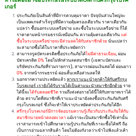
เกอร์
ประกันภัยเป็นสินค้าที่มีการควบคุมราคา ปัจจุบันส่วนใหญ่จะ
เป็นแพคเกจสำเร็จรูปที่มีความคุ้มครองเดียวกัน ราคาเดียวกัน
แปลว่า ซื้อนอกระบบเครือข่าย และซื้อในระบบเครือข่าย ก็ได้
ราคาตามหน้ากรมธรรม์เหมือนกัน ความคุ้มครองเดียวกัน
แต่
ซื้อในระบบเครือข่ายจะมีส่วนลดให้กับสมาชิกด้วย
นั่นแปลว่า
จะสามาถซื้อได้ในราคาที่ประหยัดกว่า
สามารถรูดบัตรเครดิตซื้อประกันภัยได้
ไม่มีค่าธรมเนียม
, ผ่อน
บัตรเครดิต
0%
โดยไม่หักส่วนลดสมาชิก (เฉพาะบัตรและ
บริษัทประกันภัยที่ร่วมรายการ), สามารถผ่อนเงินสดได้ ผ่อนยาว
0%
จากหน้ากรมธรรม์ ผ่อนสั้นเหลือส่วนลดให้
นอกจากความประหยัดแล้ว
หากเราแนะนำลูกค้าให้กับศรีกรุง
โบรคเกอร์ เรายังได้รับรายได้เป็นค่าแนะนำสมาชิกอีกด้วย
ราย
ได้นี้จะ
ได้รับตลอดชีวิต
รวมถึงส่งต่อรายได้นี้ให้กับทายาทเราได้
ด้วย ตราบใดที่สมาชิกที่เราแนะนำมายังคงซื้อประกันภัยกับศรี
กรุงโบรคเกอร์ ซึ่งก็จะทำให้เราประหยัดค่าประกันภัยได้อีก
ศรีกรุงโบรคเกอร์มีการจัดอบรมความรู้เกี่ยวกับประกันภัยให้กับ
สมาชิกนายหน้าตลอดเวลา
แม้เราจะเป็นสมาชิกซื้อใช้เท่านั้น
เราสามารถเข้าไปศึกษาความรู้ประกันภัยที่เราจะซื้อได้ฟรี ถือ
เป็นการอ่านฉลากสินค้า โดยไม่ต้องกังวลว่าเข้าไปฟังแล้วเค้า