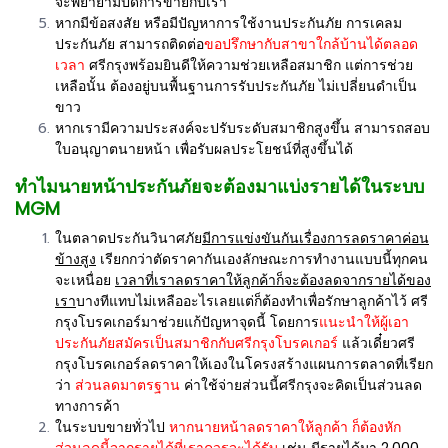
จะพยายามปิดการขายกับเรา
หากมีข้อสงสัย หรือมีปัญหาการใช้งานประกันภัย การเคลม
ประกันภัย สามารถติดต่อ
ขอปรึกษากับสาขาใกล้บ้านได้ตลอด
เวลา
ศรีกรุงพร้อมยินดีให้ความช่วยเหลือสมาชิก แต่การช่วย
เหลือนั้น ต้องอยู่บนพื้นฐานการรับประกันภัย ไม่เปลี่ยนดำเป็น
ขาว
หากเรามีความประสงค์จะปรับระดับสมาชิกสูงขึ้น สามารถสอบ
ใบอนุญาตนายหน้า เพื่อรับผลประโยชน์ที่สูงขึ้นได้
ทำไมนายหน้าประกันภัยจะต้องมาแบ่งรายได้ในระบบ
MGM
ในตลาดประกันวินาศภัย
มีการแข่งขันกันเรื่องการลดราคาค่อน
ข้างสูง
เรียกกว่าตัดราคากันเองลักษณะการทำงานแบบนี้ทุกคน
จะเหนื่อย
เวลาที่เราลดราคาให้ลูกค้าก็จะต้องลดจากรายได้ของ
เรา
บางทีแทบไม่เหลืออะไรเลยแต่ก็ต้องทำเพื่อรักษาลูกค้าไว้ ศรี
กรุงโบรคเกอร์มาช่วยแก้ปัญหาจุดนี้ โดยการ
แนะนำให้ผู้เอา
ประกันภัยสมัครเป็นสมาชิกกับศรีกรุงโบรคเกอร์
แล้วเดี๋ยวศรี
กรุงโบรคเกอร์ลดราคาให้เองในโครงสร้างแผนการตลาดที่เรียก
ว่า
ส่วนลดมาตรฐาน
ค่าใช้จ่ายส่วนนี้ศรีกรุงจะคิดเป็นส่วนลด
ทางการค้า
ในระบบขายทั่วไป
หากนายหน้าลดราคาให้ลูกค้า ก็ต้องหัก
ส่วนลดนี้จากรายได้ที่เราควรจะได้รับ
เช่น มีรายได้มา 2,000