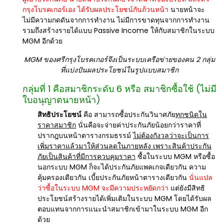
กรุงโบรคเกอร์เอง ได้รับผลประโยชน์กันถ้วนหน้า
นายหน้าจะ
ไม่มีความกดดันจากการทำงาน ไม่มีการขาดทุนจากการทำงาน
รวมถึงสร้างรายได้แบบ Passive Income ให้กับสมาชิกในระบบ
MGM อีกด้วย
MGM ของศรีกรุงโบรคเกอร์จึงเป็นระบบเครือข่ายของคน 2 กลุ่ม
ที่แบ่งปันผลประโยชน์ในรูปแบบสมาชิก
กลุ่มที่ 1 คือสมาชิกระดับ 6 หรือ สมาชิกซื้อใช้ (ไม่มี
ใบอนุญาตนายหน้า)
สิทธิประโยชน์
คือ สามารถซื้อประกันวินาศภัย
ทุกชนิดใน
ราคาสมาชิก
นั่นคือจะจ่ายค่าประกันภัยน้อยกว่าราคาที่
ปรากฎบนหน้าตารางกรมธรรม์
ไม่ต้องกังวลว่าจะเป็นการ
เพิ่มราคาแล้วมาให้ส่วนลดในภายหลัง เพราะสินค้าประกัน
ภัยเป็นสินค้าที่มีการควบคุมราคา
ซื้อในระบบ MGM หรือซื้อ
นอกระบบ MGM ก็จะได้ประกันภัยแพคเกจเดียวกัน ความ
คุ้มครองเดียวกัน เบี้ยประกันภัยหน้าตารางเดียวกัน
นั่นแปล
ว่าซื้อในระบบ MGM จะมีความประหยัดกว่า
แต่ยังมีสิทธิ
ประโยชน์สร้างรายได้เพิ่มเติมในระบบ MGM โดยได้รับผล
ตอบแทนจากการแนะนำสมาชิกเข้ามาในระบบ MGM อีก
ด้วย