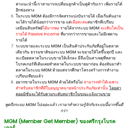
ค่าแนะนำนี้เราสามารถเปลี่ยนลูกค้าเป็นคู่ค้ากับเรา เพิ่มรายได้
อีกช่องทาง
ในระบบ MGM ต้องมีการจัดสรรแบ่งปันรายได้ เมื่อเริ่มต้นอาจ
จะได้รายได้น้อยกว่าการขาย แต่
เมื่อสะสม
สมาชิกที่เปรียบ
เสมือนสินทรัพย์
ได้มากพอ
รายได้จากระบบ MGM
จะเติบโตเป็น
รายได้ Passive Income
ที่มากกว่าการขายและไม่มีเพดาน
รายได้
ระบบขายและระบบ MGM เป็นสินค้าประกันภัยที่อยู่ในตลาด
เดียวกัน ธรรมชาติของระบบ MGM จะขยายให้โตขึ้นทุกปี และ
จะเบียดตลาดในระบบขายให้เล็กลง นี่จึงเป็นสาเหตุที่หลาย
โบรคเกอร์ที่เดิมเคยทำตลาดในระบบขายมาก่อน ต้องหันมาทำ
ตลาดในระบบ MGM ด้วยแต่จากศึกษาโครงสร้างการทำงาน
เปรียบเทียบแล้ว
อยากขายในระบบ MGM ด้วยได้หรือไม่
สามารถทำได้เฉพาะ
สำหรับสมาชิกที่มีใบอนุญาตนายหน้าประกันภัยเท่านั้น
โดยค่า
คอมมิชั่นจะได้รับตามระดับสมาชิกในขณะแจ้งงานขาย
พูดถึงระบบ MGM ไปเยอะแล้ว เรามาทำความรู้จักกับระบบนี้มากขึ้นดี
กว่า
MGM (Member Get Member) ของศรีกรุงโบรค
เกอร์