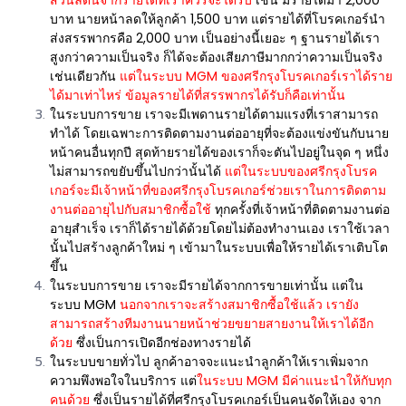
บาท นายหน้าลดให้ลูกค้า 1,500 บาท แต่รายได้ที่โบรคเกอร์นำ
ส่งสรรพากรคือ 2,000 บาท เป็นอย่างนี้เยอะ ๆ ฐานรายได้เรา
สูงกว่าความเป็นจริง ก็ได้จะต้องเสียภาษีมากกว่าความเป็นจริง
เช่นเดียวกัน
แต่ในระบบ MGM ของศรีกรุงโบรคเกอร์เราได้ราย
ได้มาเท่าไหร่ ข้อมูลรายได้ที่สรรพากรได้รับก็คือเท่านั้น
ในระบบการขาย เราจะมีเพดานรายได้ตามแรงที่เราสามารถ
ทำได้ โดยเฉพาะการติดตามงานต่ออายุที่จะต้องแข่งขันกับนาย
หน้าคนอื่นทุกปี สุดท้ายรายได้ของเราก็จะตันไปอยู่ในจุด ๆ หนึ่ง
ไม่สามารถขยับขึ้นไปกว่านั้นได้
แต่ในระบบของศรีกรุงโบรค
เกอร์จะมีเจ้าหน้าที่ของศรีกรุงโบรคเกอร์ช่วยเราในการติดตาม
งานต่ออายุไปกับสมาชิกซื้อใช้
ทุกครั้งที่เจ้าหน้าที่ติดตามงานต่อ
อายุสำเร็จ เราก็ได้รายได้ด้วยโดยไม่ต้องทำงานเอง เราใช้เวลา
นั้นไปสร้างลูกค้าใหม่ ๆ เข้ามาในระบบเพื่อให้รายได้เราเติบโต
ขึ้น
ในระบบการขาย เราจะมีรายได้จากการขายเท่านั้น แต่ใน
ระบบ MGM
นอกจากเราจะสร้างสมาชิกซื้อใช้แล้ว เรายัง
สามารถสร้างทีมงานนายหน้าช่วยขยายสายงานให้เราได้อีก
ด้วย
ซึ่งเป็นการเปิดอีกช่องทางรายได้
ในระบบขายทั่วไป ลูกค้าอาจจะแนะนำลูกค้าให้เราเพิ่มจาก
ความพึงพอใจในบริการ แต่
ในระบบ MGM มีค่าแนะนำให้กับทุก
คนด้วย
ซึ่งเป็นรายได้ที่ศรีกรุงโบรคเกอร์เป็นคนจัดให้เอง จาก