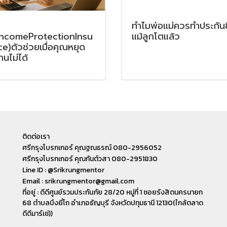
ทำไมพ่อแม่ควรทำประกันช
(IncomeProtectionInsu
แม้ลูกโตแล้ว
e)ตัวช่วยเมื่อคุณหยุด
นไม่ได้
ติดต่อเรา
ศรีกรุงโบรกเกอร์ คุณฐณธรณ์ 080-2956052
ศรีกรุงโบรกเกอร์ คุณกันต์วสา 080-2951830
Line ID : @Srikrungmentor
Email : srikrungmentor@gmail.com
ที่อยู่ : ดีดีศูนย์รวมประกันภัย 28/20 หมู่ที่ 1 ซอยรังสิตนครนายก
68 ตำบลบึงยี่โถ อำเภอ​ธัญบุรี​ จังหวัดปทุมธานี​ 12130(ใกล้ตลาด
ดีดีมาร์เช่))