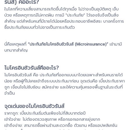
รันส์) คืออะไร?
ในโลกที่ความเสี่ยงสามารถเกิดขึ้นได้ทุกเมื่อ ไม่ว่าจะเป็นอุบัติเหตุ เจ็บ
ป่วย หรือเหตุการณ์ไม่คาดฝัน การมี "ประกันภัย" ไว้รองรับจึงเป็นสิ่ง
สำคัญ แต่สำหรับคนที่มีรายได้น้อยหรือประกอบอาชีพอิสระ บางครั้งการ
ซื้อประกันภัยแบบทั่วไปอาจเป็นภาระเกินตัว
นี่คือเหตุผลที่
“ประกันภัยไมโครอินชัวรันส์ (Microinsurance)”
เข้ามามี
บทบาทสำคัญ
ไมโครอินชัวรันส์คืออะไร?
ไมโครอินชัวรันส์ คือ ประกันภัยที่ออกแบบมาโดยเฉพาะสำหรับคนรายได้
น้อย หรือผู้ที่ไม่เคยเข้าถึงระบบประกันมาก่อน จุดเด่นคือ เบี้ยประกันราคา
ถูก เงื่อนไขไม่ซับซ้อน สมัครง่าย และให้ความคุ้มครองพื้นฐานในระดับที่
จำเป็น
จุดเด่นของไมโครอินชัวรันส์
ราคาถูก: เบี้ยประกันเริ่มต้นเพียงไม่กี่สิบบาทต่อปี
เข้าใจง่าย: ไม่ต้องตรวจสุขภาพ หรือกรอกเอกสารยุ่งยาก
เข้าถึงง่าย: สามารถซื้อผ่านร้านสะดวกซื้อ ตัวแทน หรือแอปพลิเคชัน