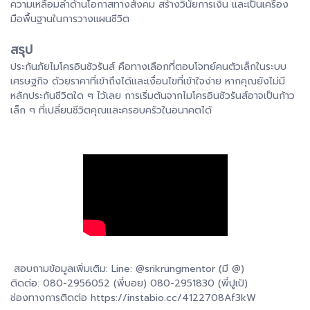
ความเหลื่อมล้ำด้านโอกาสทางสังคม สร้างวินัยการเงิน และเป็นเครื่อง
มือพื้นฐานในการวางแผนชีวิต
สรุป
ประกันภัยไมโครอินชัวรันส์ คือทางเลือกที่ตอบโจทย์คนตัวเล็กในระบบ
เศรษฐกิจ ด้วยราคาที่เข้าถึงได้และเงื่อนไขที่เข้าใจง่าย หากคุณยังไม่มี
หลักประกันชีวิตใด ๆ ไว้เลย การเริ่มต้นจากไมโครอินชัวรันส์อาจเป็นก้าว
เล็ก ๆ ที่เปลี่ยนชีวิตคุณและครอบครัวในอนาคตได้
สอบถามข้อมูลเพิ่มเติม: Line: @srikrungmentor (มี @)
ติดต่อ: 080-2956052 (พี่บอย) 080-2951830 (พี่ปูเป้)
ช่องทางการติดต่อ https://instabio.cc/4122708Af3kW