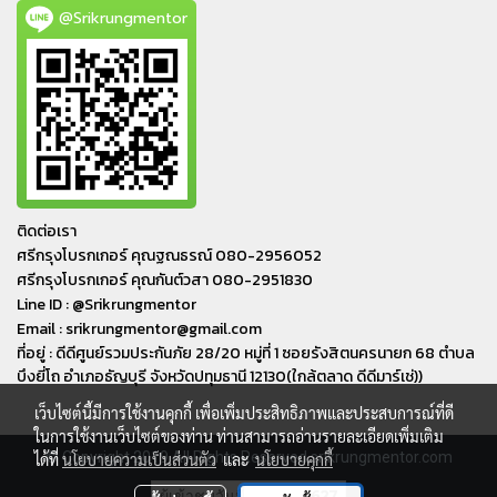
@Srikrungmentor
ติดต่อเรา
ศรีกรุงโบรกเกอร์ คุณฐณธรณ์ 080-2956052
ศรีกรุงโบรกเกอร์ คุณกันต์วสา 080-2951830
Line ID : @Srikrungmentor
Email : srikrungmentor@gmail.com
ที่อยู่ : ดีดีศูนย์รวมประกันภัย 28/20 หมู่ที่ 1 ซอยรังสิตนครนายก 68 ตำบล
บึงยี่โถ อำเภอ​ธัญบุรี​ จังหวัดปทุมธานี​ 12130(ใกล้ตลาด ดีดีมาร์เช่))
เว็บไซต์นี้มีการใช้งานคุกกี้ เพื่อเพิ่มประสิทธิภาพและประสบการณ์ที่ดี
ในการใช้งานเว็บไซต์ของท่าน ท่านสามารถอ่านรายละเอียดเพิ่มเติม
© Copyright 2019 All Rights Reserved srikrungmentor.com
ได้ที่
นโยบายความเป็นส่วนตัว
และ
นโยบายคุกกี้
ผู้เข้าชมวันนี้
627