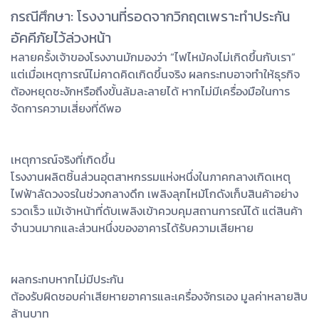
กรณีศึกษา: โรงงานที่รอดจากวิกฤตเพราะทำประกัน
อัคคีภัยไว้ล่วงหน้า
หลายครั้งเจ้าของโรงงานมักมองว่า “ไฟไหม้คงไม่เกิดขึ้นกับเรา”
แต่เมื่อเหตุการณ์ไม่คาดคิดเกิดขึ้นจริง ผลกระทบอาจทำให้ธุรกิจ
ต้องหยุดชะงักหรือถึงขั้นล้มละลายได้ หากไม่มีเครื่องมือในการ
จัดการความเสี่ยงที่ดีพอ
เหตุการณ์จริงที่เกิดขึ้น
โรงงานผลิตชิ้นส่วนอุตสาหกรรมแห่งหนึ่งในภาคกลางเกิดเหตุ
ไฟฟ้าลัดวงจรในช่วงกลางดึก เพลิงลุกไหม้โกดังเก็บสินค้าอย่าง
รวดเร็ว แม้เจ้าหน้าที่ดับเพลิงเข้าควบคุมสถานการณ์ได้ แต่สินค้า
จำนวนมากและส่วนหนึ่งของอาคารได้รับความเสียหาย
ผลกระทบหากไม่มีประกัน
ต้องรับผิดชอบค่าเสียหายอาคารและเครื่องจักรเอง มูลค่าหลายสิบ
ล้านบาท