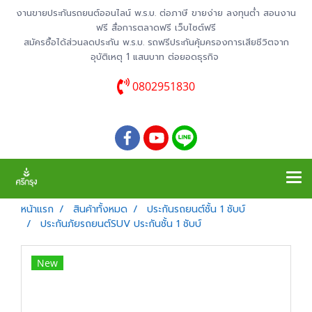
งานขายประกันรถยนต์ออนไลน์ พ.ร.บ. ต่อภาษี ขายง่าย ลงทุนต่ำ สอนงาน
ฟรี สื่อการตลาดฟรี เว็บไซต์ฟรี
สมัครซื้อได้ส่วนลดประกัน พ.ร.บ. รถฟรีประกันคุ้มครองการเสียชีวิตจาก
อุบัติเหตุ 1 แสนบาท ต่อยอดธุรกิจ
0802951830
หน้าแรก
สินค้าทั้งหมด
ประกันรถยนต์ชั้น 1 ชับบ์
ประกันภัยรถยนต์SUV ประกันชั้น 1 ชับบ์
New