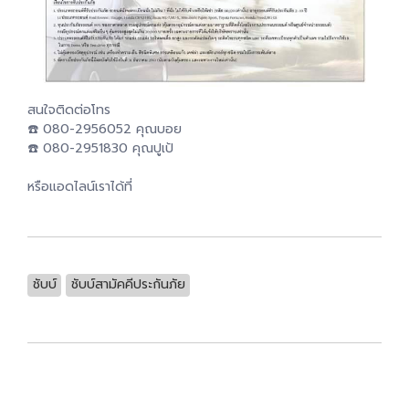
สนใจติดต่อโทร
☎️ 080-2956052 คุณบอย
☎️ 080-2951830 คุณปูเป้
หรือแอดไลน์เราได้ที่
ชับบ์
ชับบ์สามัคคีประกันภัย