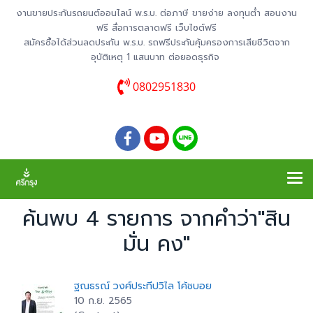
งานขายประกันรถยนต์ออนไลน์ พ.ร.บ. ต่อภาษี ขายง่าย ลงทุนต่ำ สอนงาน
ฟรี สื่อการตลาดฟรี เว็บไซต์ฟรี
สมัครซื้อได้ส่วนลดประกัน พ.ร.บ. รถฟรีประกันคุ้มครองการเสียชีวิตจาก
อุบัติเหตุ 1 แสนบาท ต่อยอดธุรกิจ
0802951830
ค้นพบ 4 รายการ จากคำว่า"สิน
มั่น คง"
ฐณธรณ์ วงศ์ประทีปวิไล โค้ชบอย
10 ก.ย. 2565