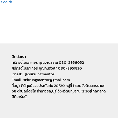
s.co.th
ติดต่อเรา
ศรีกรุงโบรกเกอร์ คุณฐณธรณ์ 080-2956052
ศรีกรุงโบรกเกอร์ คุณกันต์วสา 080-2951830
Line ID : @Srikrungmentor
Email : srikrungmentor@gmail.com
ที่อยู่ : ดีดีศูนย์รวมประกันภัย 28/20 หมู่ที่ 1 ซอยรังสิตนครนายก
68 ตำบลบึงยี่โถ อำเภอ​ธัญบุรี​ จังหวัดปทุมธานี​ 12130(ใกล้ตลาด
ดีดีมาร์เช่))