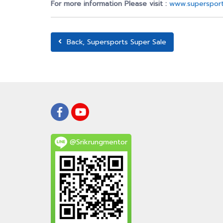
For more information Please visit :
www.supersport
Back, Supersports Super Sale
@Srikrungmentor