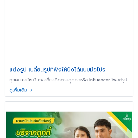
แต่งรูป เปลี่ยนรูปที่พังให้ปังได้แบบมือโปร
ทุกคนเคยไหม? เวลาที่เราติดตามดูดาราหรือ Influencer โพสต์รูป
สวย ๆ หล่อ ๆ ลง Facebook หรือ Instagram แล้วอยากถ่ายให้
ดูเพิ่มเติม
ได้แบบนั้นบ้าง