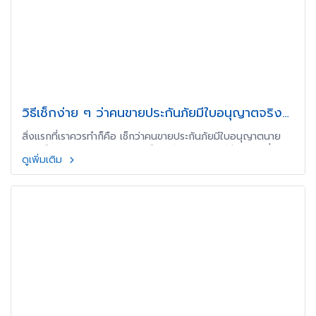
วิธีเช็กง่าย ๆ ว่าคนขายประกันภัยมีใบอนุญาตจริง
ไหม?
สิ่งแรกที่เราควรทำก็คือ เช็กว่าคนขายประกันภัยมีใบอนุญาตนาย
หน้าหรือตัวแทนประกันภัยจริงหรือเปล่า เพราะถ้าไม่มีเราอาจเสี่ยง
ดูเพิ่มเติม
โดนหลอกได้