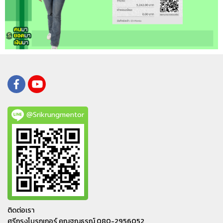
@Srikrungmentor
ติดต่อเรา
ศรีกรุงโบรกเกอร์ คุณฐณธรณ์ 080-2956052