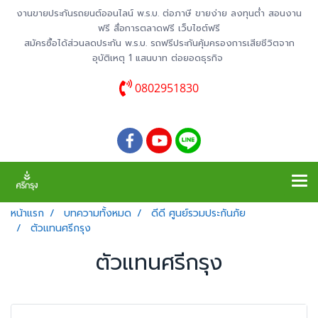
งานขายประกันรถยนต์ออนไลน์ พ.ร.บ. ต่อภาษี ขายง่าย ลงทุนต่ำ สอนงาน
ฟรี สื่อการตลาดฟรี เว็บไซต์ฟรี
สมัครซื้อได้ส่วนลดประกัน พ.ร.บ. รถฟรีประกันคุ้มครองการเสียชีวิตจาก
อุบัติเหตุ 1 แสนบาท ต่อยอดธุรกิจ
0802951830
หน้าแรก
บทความทั้งหมด
ดีดี ศูนย์รวมประกันภัย
ตัวแทนศรีกรุง
ตัวแทนศรีกรุง