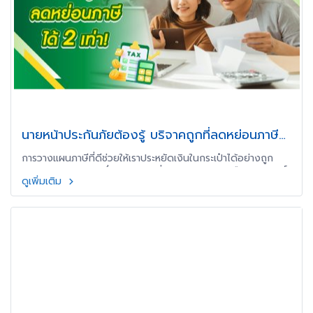
นายหน้าประกันภัยต้องรู้ บริจาคถูกที่ลดหย่อนภาษี
ได้ 2 เท่า!
การวางแผนภาษีที่ดีช่วยให้เราประหยัดเงินในกระเป๋าได้อย่างถูก
ต้องตามกฎหมาย หนึ่งในกลยุทธ์ที่หลายคนมองข้ามคือการใช้สิทธิ์
ดูเพิ่มเติม
เงินบริจาคลดหย่อนภาษี 2 เท่า