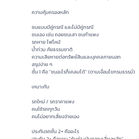
ความคุ้มครองหลัก
ชนแบบมีคู่กรณี และไม่มีคู่กรณี
ชนเอง เช่น ถอยชนเสา ชนกำแพง
รถหาย ไฟไหม้
น้ำท่วม ภัยธรรมชาติ
ความเสียหายต่อทรัพย์สินและบุคคลภายนอก
สรุปง่าย ๆ
ชั้น 1 คือ “ชนอะไรก็เคลมได้” (ตามเงื่อนไขกรมธรรม์)
เหมาะกับ
รถใหม่ / รถราคาแพง
คนใช้รถทุกวัน
คนไม่อยากเสี่ยงจ่ายเอง
ประกันรถชั้น 2+ คืออะไร
ประกัน 2+ คือแผน “คุ้มค่า เน้นความเสี่ยงหลัก”