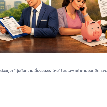
ต่ต้องดูว่า “คุ้มกับความเสี่ยงของเราไหม” โดยเฉพาะคำถามยอดฮิต ระหว