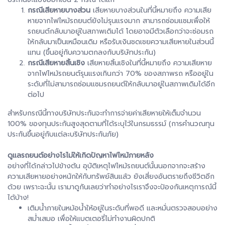
กรณีเสียหายบางส่วน
เสียหายบางส่วนในที่นี้หมายถึง ความเสีย
หายจากไฟไหม้รถยนต์ยังไม่รุนแรงมาก สามารถซ่อมแซมเพื่อให้
รถยนต์กลับมาอยู่ในสภาพเดิมได้ โดยอาจมีตัวเลือกว่าจะซ่อมรถ
ให้กลับมาเป็นเหมือนเดิม หรือรับเงินชดเชยความเสียหายในส่วนนี้
แทน (ขึ้นอยู่กับความตกลงกับบริษัทประกัน)
กรณีเสียหายสิ้นเชิง
เสียหายสิ้นเชิงในที่นี้หมายถึง ความเสียหาย
จากไฟไหม้รถยนต์รุนแรงเกินกว่า 70% ของสภาพรถ หรืออยู่ใน
ระดับที่ไม่สามารถซ่อมแซมรถยนต์ให้กลับมาอยู่ในสภาพเดิมได้อีก
ต่อไป
สำหรับกรณีนี้ทางบริษัทประกันจะทำการจ่ายค่าเสียหายให้เต็มจำนวน
100% ของทุนประกันสูงสุดตามที่ได้ระบุไว้ในกรมธรรม์ (การคำนวณทุน
ประกันขึ้นอยู่กับแต่ละบริษัทประกันภัย)
ดูแลรถยนต์อย่างไรไม่ให้เกิดปัญหาไฟไหม้ภายหลัง
อย่างที่ได้กล่าวไปข้างต้น อุบัติเหตุไฟไหม้รถยนต์นั้นนอกจากจะสร้าง
ความเสียหายอย่างหนักให้กับทรัพย์สินแล้ว ยังเสี่ยงอันตรายถึงชีวิตอีก
ด้วย เพราะฉะนั้น เรามาดูกันเลยว่าทำอย่างไรเราจึงจะป้องกันเหตุการณ์นี้
ได้บ้าง!
เติมน้ำภายในหม้อน้ำให้อยู่ในระดับที่พอดี และหมั่นตรวจสอบอย่าง
สม่ำเสมอ เพื่อให้แบตเตอรี่ไม่ทำงานผิดปกติ