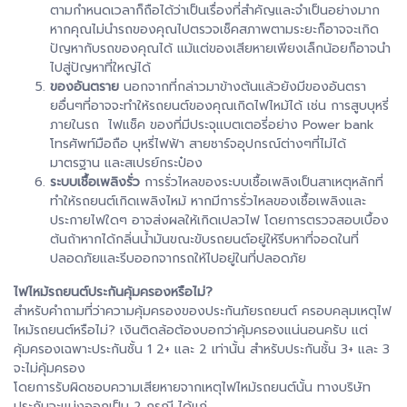
ตามกำหนดเวลาก็ถือได้ว่าเป็นเรื่องที่สำคัญและจำเป็นอย่างมาก
หากคุณไม่นำรถของคุณไปตรวจเช็คสภาพตามระยะก็อาจจะเกิด
ปัญหากับรถของคุณได้ แม้แต่ของเสียหายเพียงเล็กน้อยก็อาจนำ
ไปสู่ปัญหาที่ใหญ่ได้
ของอันตราย
นอกจากที่กล่าวมาข้างต้นแล้วยังมีของอันตรา
ยอื่นๆที่อาจจะทำให้รถยนต์ของคุณเกิดไฟไหม้ได้ เช่น การสูบบุหรี่
ภายในรถ ไฟแช็ค ของที่มีประจุแบตเตอรี่อย่าง Power bank
โทรศัพท์มือถือ บุหรี่ไฟฟ้า สายชาร์จอุปกรณ์ต่างๆที่ไม่ได้
มาตรฐาน และสเปรย์กระป๋อง
ระบบเชื้อเพลิงรั่ว
การรั่วไหลของระบบเชื้อเพลิงเป็นสาเหตุหลักที่
ทำให้รถยนต์เกิดเพลิงไหม้ หากมีการรั่วไหลของเชื้อเพลิงและ
ประกายไฟใดๆ อาจส่งผลให้เกิดเปลวไฟ โดยการตรวจสอบเบื้อง
ต้นถ้าหากได้กลิ่นน้ำมันขณะขับรถยนต์อยู่ให้รีบหาที่จอดในที่
ปลอดภัยและรีบออกจากรถให้ไปอยู่ในที่ปลอดภัย
ไฟไหม้รถยนต์ประกันคุ้มครองหรือไม่?
สำหรับคำถามที่ว่าความคุ้มครองของประกันภัยรถยนต์ ครอบคลุมเหตุไฟ
ไหม้รถยนต์หรือไม่? เงินติดล้อต้องบอกว่าคุ้มครองแน่นอนครับ แต่
คุ้มครองเฉพาะประกันชั้น 1 2+ และ 2 เท่านั้น สำหรับประกันชั้น 3+ และ 3
จะไม่คุ้มครอง
โดยการรับผิดชอบความเสียหายจากเหตุไฟไหม้รถยนต์นั้น ทางบริษัท
ประกันจะแบ่งออกเป็น 2 กรณี ได้แก่