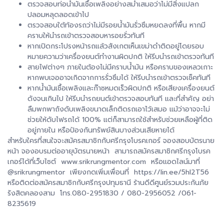
ตรวจสอบท่อน้ำมันเชื้อเพลิงอย่างสม่ำเสมอว่าไม่มีสิ่งแปลก
ปลอมหลุดลอดเข้าไป
ตรวจสอบใต้ท้องรถว่าไม่มีรอยน้ำมันรั่วซึมหยดลงที่พื้น หากมี
คราบให้นำรถเข้าตรวจสอบหารอยรั่วทันที
หากเปิดกระโปรงหน้ารถแล้วสังเกตเห็นเขม่าดำติดอยู่โดยรอบ
หมายความว่าเครื่องยนต์ทำงานผิดปกติ ให้รีบนำรถเข้าตรวจทันที
สายไฟต่างๆ ภายในต้องไม่มีคราบน้ำมัน หรือคราบของเหลวเกาะ
หากพบเจออาจเกิดจากการรั่วซึมได้ ให้รีบนำรถเข้าตรวจเช็คทันที
หากน้ำมันเชื้อเพลิงและก๊าซหมดเร็วผิดปกติ หรือเสียงเครื่องยนต์
ดังจนเกินไป ให้รีบนำรถยนต์เข้าตรวจสอบทันที และที่สำคัญ อย่า
ลืมพกพาถังดับเพลิงขนาดเล็กติดรถเอาไว้เสมอ แม้ว่าอาจจะไม่
ช่วยให้ดับไฟรถได้ 100% แต่ก็สามารถใช้สำหรับช่วยเหลือผู้ที่ติด
อยู่ภายใน หรือป้องกันทรัพย์สินบางส่วนเสียหายได้
สำหรับใครที่สนใจจะสมัครสมาชิกกับศรีกรุงโบรคเกอร์ จองสอบบัตรนาย
หน้า จองอบรมต่ออายุบัตรนายหน้า สามารถสมัครสมาชิกศรีกรุงโบรค
เกอร์ได้ที่เว็บไซต์ www.srikrungmentor.com หรือแอดไลน์มาที่
@srikrungmentor เพียงกดเพิ่มเพื่อนที่ https://lin.ee/5hl2T56
หรือติดต่อสมัครสมาชิกกับศรีกรุงปทุมธานี ร้านดีดีศูนย์รวมประกันภัย
รังสิตคลองสาม โทร.080-2951830 / 080-2956052 /061-
8235619