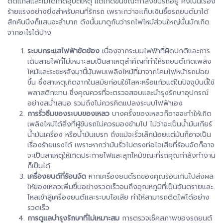
ติดแก๊สและไม่ได้เกิดอุบัติเหตุ แต่เกิดขึ้นขณะกำลังขับรถอยู่ คงเป็นเรื่อง
ร้ายแรงอย่างยิ่งสำหรับคนที่รักรถ เพราะกว่าจะเก็บเงินซื้อรถยนต์มาได้
สักคันนึงก็แสนจะลำบาก ดังนั้นมาดูกันว่ารถไฟไหม้ส่วนใหญ่นั้นมักเกิด
จากอะไรได้บ้าง
ระบบกระแสไฟฟ้าขัดข้อง
เนื่องจากระบบไฟฟ้าที่ผิดปกติและการ
เดินสายไฟที่ไม่เหมาะสมเป็นสาเหตุสำคัญที่ทำให้รถยนต์เกิดเพลิง
ไหม้และระยะหลังมานี้มันพบเพลิงไหม้ที่มาจากโคมไฟหน้ารถบ่อย
ขึ้น ซึ่งสาเหตุเกิดจากในสมัยก่อนใช้โลหะหรือแก้วแต่ในปัจจุบันนี้ใช้
พลาสติกแทน ซึ่งคุณควรที่จะตรวจสอบและบำรุงรักษาอุปกรณ์
อย่างสม่ำเสมอ รวมถึงไม่ควรคิดแปลงระบบไฟฟ้าเอง
การรั่วซึมของระบบของเหลว
บางครั้งของเหลวก็อาจจะทำให้เกิด
เพลิงไหม้ได้สิ่งที่ผู้ขับรถไม่ควรมองข้ามไป ไม่ว่าจะเป็นน้ำมันเกียร์
น้ำมันเครื่อง หรือน้ำมันเบรก ถึงแม้จะรั่วเล็กน้อยแต่มันก็อาจเป็น
เรื่องร้ายแรงได้ เพราะหากว่ามันรั่วไปตรงท่อไอเสียที่ร้อนจัดก็อาจ
จะเป็นสาเหตุให้เกิดประกายไฟและลุกไหม้ขณะที่รถคุณกำลังทำงาน
ก็เป็นได้
เครื่องยนต์ที่ร้อนจัด
หากเครื่องยนต์รถของคุณร้อนเกินไปส่งผล
ให้ของเหลวเพิ่มขึ้นอย่างรวดเร็วจนถึงอุณหภูมิที่เป็นอันตรายและ
ไหลเข้าสู่เครื่องยนต์และระบบไอเสีย ทำให้สามารถติดไฟได้อย่าง
รวดเร็ว
การดูแลบำรุงรักษาที่ไม่เหมาะสม
การตรวจเช็คสภาพของรถยนต์