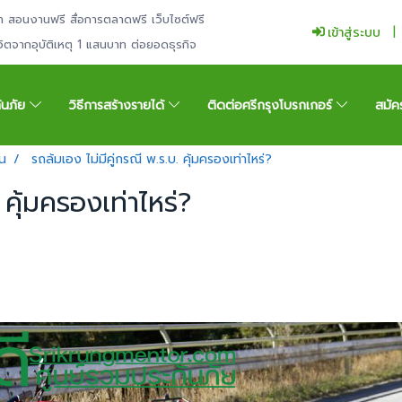
ำ สอนงานฟรี สื่อการตลาดฟรี เว็บไซต์ฟรี
เข้าสู่ระบบ
ีวิตจากอุบัติเหตุ 1 แสนบาท ต่อยอดธุรกิจ
กันภัย
วิธีการสร้างรายได้
ติดต่อศรีกรุงโบรกเกอร์
สมัค
น
รถล้มเอง ไม่มีคู่กรณี พ.ร.บ. คุ้มครองเท่าไหร่?
 คุ้มครองเท่าไหร่?