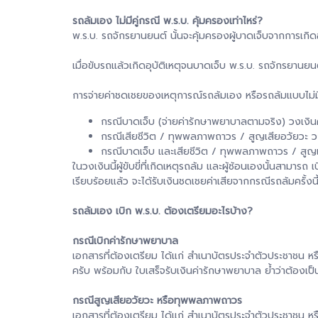
รถล้มเอง ไม่มีคู่กรณี พ.ร.บ. คุ้มครองเท่าไหร่?
พ.ร.บ. รถจักรยานยนต์ นั้นจะคุ้มครองผู้บาดเจ็บจากการเกิด
เมื่อขับรถแล้วเกิดอุบัติเหตุจนบาดเจ็บ พ.ร.บ. รถจักรยานยน
การจ่ายค่าชดเชยของเหตุการณ์รถล้มเอง หรือรถล้มแบบไม่มีคู
กรณีบาดเจ็บ (จ่ายค่ารักษาพยาบาลตามจริง) วงเงิ
กรณีเสียชีวิต / ทุพพลภาพถาวร / สูญเสียอวัยวะ 
กรณีบาดเจ็บ และเสียชีวิต / ทุพพลภาพถาวร / สู
ในวงเงินนี้ผู้ขับขี่ที่เกิดเหตุรถล้ม และผู้ซ้อนเองนั้นสาม
เรียบร้อยแล้ว จะได้รับเงินชดเชยค่าเสียจากกรณีรถล้มครั้งน
รถล้มเอง เบิก พ.ร.บ. ต้องเตรียมอะไรบ้าง?
กรณีเบิกค่ารักษาพยาบาล
เอกสารที่ต้องเตรียม ได้แก่ สำเนาบัตรประจำตัวประชาชน หร
ครับ พร้อมกับ ใบเสร็จรับเงินค่ารักษาพยาบาล ย้ำว่าต้องเป็น
กรณีสูญเสียอวัยวะ หรือทุพพลภาพถาวร
เอกสารที่ต้องเตรียม ได้แก่ สำเนาบัตรประจำตัวประชาชน หรื