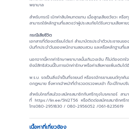
พยาบาล
สำหรับกรณี เบิกค่าสินไหมทดแทน เมื่อสูญเสียอวัยวะ หร
สามารถใช้หลักฐานที่แสดงว่าผู้ประสบภัยได้รับความเสียหาย
กรณีเสียชีวิต
เอกสารที่ต้องเตรียมได้แก่ สำเนาบัตรประจำตัวประชาชนข
บันทึกประจำวันของพนักงานสอบสวน และหรือหลักฐานที่แสดง
นอกจากนี้หากค่ารักษาพยาบาลนั้นเกินวงเงิน ก็ไม่ต้องตกใจไปนะค
ยังมีสิทธิส่วนนี้ในการเบิกค่ารักษาหรือค่าเสียหายเพิ่มเติมได้
พ.ร.บ. รถเป็นสิ่งจำเป็นที่รถยนต์ หรือรถจักรยานยนต์ทุกคันจ
ดกฏหมาย ซึ่งหากเจ้าหน้าที่ตำรวจตรวจพบเข้า ก็จะมีโทษปรั
สำหรับใครที่สนใจจะสมัครสมาชิกกับศรีกรุงโบรคเกอร์ สาม
ที่ https://lin.ee/5hl2T56 หรือติดต่อสมัครสมาชิกศรีก
โทร080-2951830 / 080-2956052 /061-8235619
เนื้อหาที่เกี่ยวข้อง