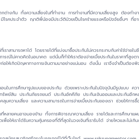
ที่แตกต่างกัน ทั้งความเสี่ยงในที่ทำงาน การทำงานที่มีความเสี่ยงสูง ต้องท
รคประจำตัว ญาติพี่น้องมีประวัติป่วยเป็นโรคร้ายแรงหรือปัจจัยอื่นๆ ที่อาจส่
้ที่เราสามารถหาได้ โดยรายได้ที่แบ่งมาซื้อประกันไม่ควรกระทบกับค่าใช้จ่ายใ
เหตุการณ์ไม่คาดคิดในอนาคต แต่นั่นก็ทำให้เราต้องจ่ายเบี้ยประกันในราคาที่สูง
่อให้เกิดปัญหาทางการเงินตามมาอย่างแน่นอน ดังนั้น เราจึงจำเป็นต้องพิ
ั้นตอนในการศึกษารูปแบบของประกัน ด้วยเพราะประกันในปัจจุบันมีรูปแบบ ความ
ยทรัพย์สิน ประกันภัยรถยนต์ ประกันอัคคีภัย ประกันเงินออมและประกันอีกหลา
ุมความเสี่ยง และความสามารถในการจ่ายเบี้ยประกันของเรา ช่วยให้การซื้อประ
ะสมที่หลายคนอาจมองข้าม ทั้งการพิจารณาความเสี่ยง รายได้และการศึกษาแผนประ
ห้เราได้รับความคุ้มครองที่ดีที่สุดในวงเงินที่เรารับได้ จ่ายไหวและไม่เกิน
ารถสมัครสมาชิกศรีกรุงโบรคเกอร์ได้ที่เว็บไซต์ www.srikrungmentor.com