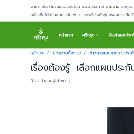
งานขายประกันรถยนต์ออนไลน์ พ.ร.บ. ต่อภาษี ขายง่าย ลงทุนต่
สมัครซื้อได้ส่วนลดประกัน พ.ร.บ. รถฟรีประกันคุ้มครองการเสียช
หน้าแรก
ศรีกรุง
สินค้าและประ
หน้าแรก
บทความทั้งหมด
ข่าวสารและบทความประกั
เรื่องต้องรู้ เลือกแผนประก
944 จำนวนผู้เข้าชม
|