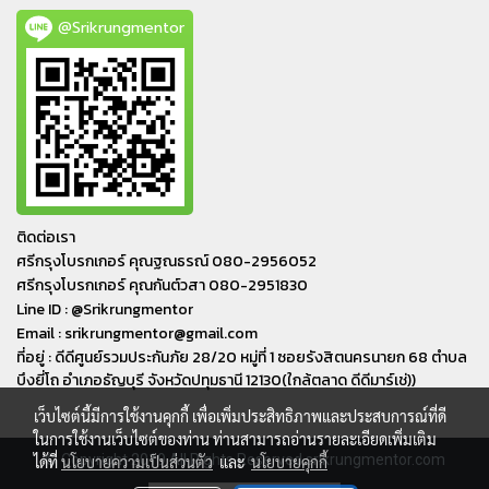
@Srikrungmentor
ติดต่อเรา
ศรีกรุงโบรกเกอร์ คุณฐณธรณ์ 080-2956052
ศรีกรุงโบรกเกอร์ คุณกันต์วสา 080-2951830
Line ID : @Srikrungmentor
Email : srikrungmentor@gmail.com
ที่อยู่ : ดีดีศูนย์รวมประกันภัย 28/20 หมู่ที่ 1 ซอยรังสิตนครนายก 68 ตำบล
บึงยี่โถ อำเภอ​ธัญบุรี​ จังหวัดปทุมธานี​ 12130(ใกล้ตลาด ดีดีมาร์เช่))
เว็บไซต์นี้มีการใช้งานคุกกี้ เพื่อเพิ่มประสิทธิภาพและประสบการณ์ที่ดี
ในการใช้งานเว็บไซต์ของท่าน ท่านสามารถอ่านรายละเอียดเพิ่มเติม
© Copyright 2019 All Rights Reserved srikrungmentor.com
ได้ที่
นโยบายความเป็นส่วนตัว
และ
นโยบายคุกกี้