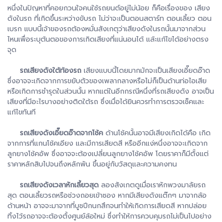
หนึ่งในปัญหาที่คอยกวนใจคนใช้รถยนต์อยู่ไม่น้อย ก็คือเรื่องของ เสียง
ดังในรถ ที่เกิดขึ้นระหว่างขับรถ ไม่ว่าจะเป็นตอนสตาร์ท ตอนเลี้ยว ตอน
เบรก แบบนี้เจ้าของรถต้องหมั่นสังเกตุว่าเสียงดังในรถนั้นมาจากส่วน
ไหนเพื่อระบุต้นตอของการเกิดเสียงที่แน่นอนได้ แล้ะแก้ไขได้อย่างตรง
จุด
รถเสียงดังใต้ท้องรถ
เสียงแบบนี้โดยมากมักจะเป็นเสียงเอี๊ยดอ๊าด
ซึ่งอาจจะเกิดจากการขยับตัวของเพลากลางหรือไม่ก็เป็นด้านท่อไอเสีย
หรือเกิดการชำรุดในส่วนนั้น หากแต่ในอีกกรณีหนึ่งที่รถเสียงดัง อาจเป็น
เสียงที่มีอะไรบางอย่างติดใต้รถ ซึ่งเมื่อได้ยินควรทำการตรวจเช็คและ
แก้ไขทันที
รถเสียงดังเอี๊ยดอ๊าดจากโช้ค
ด้านโช้คนั้นอาจมีเสียงเกิดได้คือ เกิด
จากการที่แกนโช้คเอียง และมีการเสียดสี หรืออีกแง่หนึ่งอาจจะเกิดจาก
ลูกยางโช้คอัพ ซึ่งอาจจะต้องเปลี่ยนลูกยางโช้คอัพ โดยราคาก็มีตั้งแต่
ราคาหลักสิบไปจนถึงหลักพัน ขึ้นอยู่กับวัสดุและความคงทน
รถเสียงดังเวลาหักเลี้ยวสุด
ลองสังเกตดูเมื่อเราหักพวงมาลัยรถ
สุด ตอนเลี้ยวรถหรือช่วงถอยเข้าซอง หากมีเสียงดังแต๊กๆ มาจากล้อ
ด้านหน้า อาจจะมาจากที่บูชปีกนกสึกจนทำให้เกิดการเสียดสี หากปล่อย
ทิ้งไว้รถอาจจะต้องตั้งศูนย์ล้อใหม่ ซึ่งทำให้การควบคุมรถไม่เป็นไปอย่าง