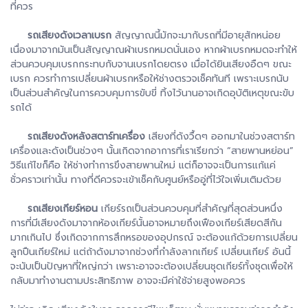
ที่ควร
รถเสียงดังเวลาเบรก
สัญญาณนี้มักจะมากับรถที่มีอายุสักหน่อย
เนื่องมาจากมันเป็นสัญญาณผ้าเบรกหมดนั่นเอง หากผ้าเบรกหมดจะทำให้
ส่วนควบคุมเบรกกระทบกับจานเบรกโดยตรง เมื่อได้ยินเสียงอืดๆ ขณะ
เบรก ควรทำการเปลี่ยนผ้าเบรกหรือให้ช่างตรวจเช็คทันที เพราะเบรกนับ
เป็นส่วนสำคัญในการควบคุมการขับขี่ ทิ้งไว้นานอาจเกิดอุบัติเหตุขณะขับ
รถได้
รถเสียงดังหลังสตาร์ทเครื่อง
เสียงที่ดังวื้ดๆ ออกมาในช่วงสตาร์ท
เครื่องและดังเป็นช่วงๆ นั้นเกิดจากอาการที่เราเรียกว่า “สายพานหย่อน”
วิธีแก้ไขก็คือ ให้ช่างทำการขึงสายพานใหม่ แต่ก็อาจจะเป็นการแก้แค่
ชั่วคราวเท่านั้น ทางที่ดีควรจะเข้าเช็คกับศูนย์หรืออู่ที่ไว้ใจเพิ่มเติมด้วย
รถเสียงเกียร์หอน
เกียร์รถเป็นส่วนควบคุมที่สำคัญที่สุดส่วนหนึ่ง
การที่มีเสียงดังมาจากห้องเกียร์นั้นอาจหมายถึงเฟืองเกียร์เสียดสีกัน
มากเกินไป ซึ่งเกิดจากการสึกหรอของอุปกรณ์ จะต้องแก้ด้วยการเปลี่ยน
ลูกปืนเกียร์ใหม่ แต่ถ้าดังมาจากช่วงที่กำลังลากเกียร์ เปลี่ยนเกียร์ อันนี้
จะนับเป็นปัญหาที่ใหญ่กว่า เพราะอาจจะต้องเปลี่ยนชุดเกียร์ทั้งชุดเพื่อให้
กลับมาทำงานตามประสิทธิภาพ อาจจะมีค่าใช้จ่ายสูงพอควร