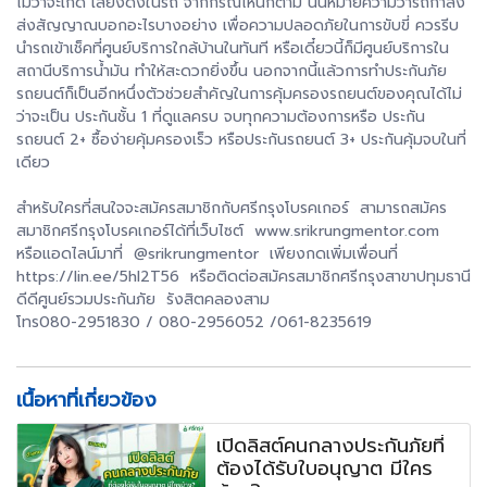
ไม่ว่าจะเกิด เสียงดังในรถ จากกรณีไหนก็ตาม นั่นหมายความว่ารถกำลัง
ส่งสัญญาณบอกอะไรบางอย่าง เพื่อความปลอดภัยในการขับขี่ ควรรีบ
นำรถเข้าเช็คที่ศูนย์บริการใกล้บ้านในทันที หรือเดี๋ยวนี้ก็มีศูนย์บริการใน
สถานีบริการน้ำมัน ทำให้สะดวกยิ่งขึ้น นอกจากนี้แล้วการทำประกันภัย
รถยนต์ก็เป็นอีกหนึ่งตัวช่วยสำคัญในการคุ้มครองรถยนต์ของคุณได้ไม่
ว่าจะเป็น ประกันชั้น 1 ที่ดูแลครบ จบทุกความต้องการหรือ ประกัน
รถยนต์ 2+ ซื้อง่ายคุ้มครองเร็ว หรือประกันรถยนต์ 3+ ประกันคุ้มจบในที่
เดียว
สำหรับใครที่สนใจจะสมัครสมาชิกกับศรีกรุงโบรคเกอร์ สามารถสมัคร
สมาชิกศรีกรุงโบรคเกอร์ได้ที่เว็บไซต์ www.srikrungmentor.com
หรือแอดไลน์มาที่ @srikrungmentor เพียงกดเพิ่มเพื่อนที่
https://lin.ee/5hl2T56 หรือติดต่อสมัครสมาชิกศรีกรุงสาขาปทุมธานี
ดีดีศูนย์รวมประกันภัย รังสิตคลองสาม
โทร080-2951830 / 080-2956052 /061-8235619
เนื้อหาที่เกี่ยวข้อง
เปิดลิสต์คนกลางประกันภัยที่
ต้องได้รับใบอนุญาต มีใคร