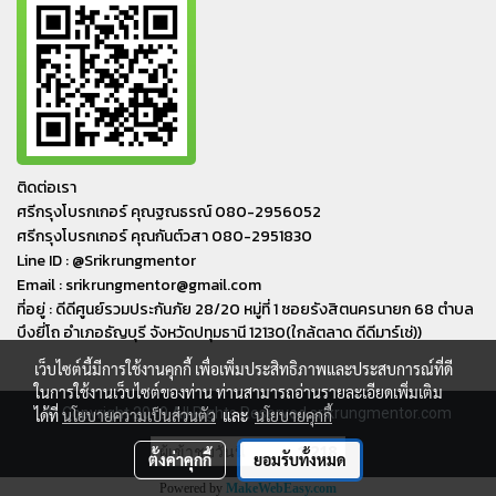
ติดต่อเรา
ศรีกรุงโบรกเกอร์ คุณฐณธรณ์ 080-2956052
ศรีกรุงโบรกเกอร์ คุณกันต์วสา 080-2951830
Line ID : @Srikrungmentor
Email : srikrungmentor@gmail.com
ที่อยู่ : ดีดีศูนย์รวมประกันภัย 28/20 หมู่ที่ 1 ซอยรังสิตนครนายก 68 ตำบล
บึงยี่โถ อำเภอ​ธัญบุรี​ จังหวัดปทุมธานี​ 12130(ใกล้ตลาด ดีดีมาร์เช่))
เว็บไซต์นี้มีการใช้งานคุกกี้ เพื่อเพิ่มประสิทธิภาพและประสบการณ์ที่ดี
ในการใช้งานเว็บไซต์ของท่าน ท่านสามารถอ่านรายละเอียดเพิ่มเติม
© Copyright 2019 All Rights Reserved srikrungmentor.com
ได้ที่
นโยบายความเป็นส่วนตัว
และ
นโยบายคุกกี้
ผู้เข้าชมวันนี้
1,218
ตั้งค่าคุกกี้
ยอมรับทั้งหมด
Powered by
MakeWebEasy.com