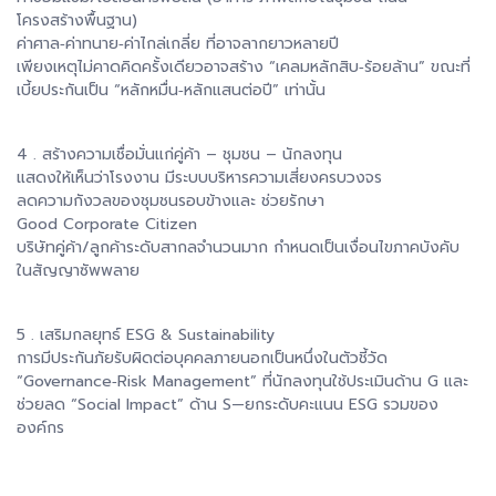
โครงสร้างพื้นฐาน)
ค่าศาล‑ค่าทนาย‑ค่าไกล่เกลี่ย ที่อาจลากยาวหลายปี
เพียงเหตุไม่คาดคิดครั้งเดียวอาจสร้าง “เคลมหลักสิบ‑ร้อยล้าน” ขณะที่
เบี้ยประกัน​เป็น “หลักหมื่น‑หลักแสนต่อปี” เท่านั้น
4 . สร้างความเชื่อมั่นแก่คู่ค้า – ชุมชน – นักลงทุน
แสดงให้เห็นว่าโรงงาน มีระบบบริหารความเสี่ยงครบวงจร
ลดความกังวลของชุมชนรอบข้างและ ช่วยรักษา
Good Corporate Citizen
บริษัทคู่ค้า/ลูกค้าระดับสากลจำนวนมาก กำหนดเป็นเงื่อนไขภาคบังคับ
ในสัญญาซัพพลาย
5 . เสริมกลยุทธ์ ESG & Sustainability
การมีประกันภัยรับผิดต่อบุคคลภายนอกเป็นหนึ่งในตัวชี้วัด
“Governance‑Risk Management” ที่นักลงทุนใช้ประเมินด้าน G และ
ช่วยลด “Social Impact” ด้าน S—ยกระดับคะแนน ESG รวมของ
องค์กร