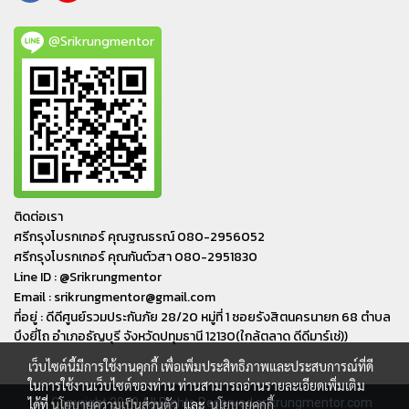
@Srikrungmentor
ติดต่อเรา
ศรีกรุงโบรกเกอร์ คุณฐณธรณ์ 080-2956052
ศรีกรุงโบรกเกอร์ คุณกันต์วสา 080-2951830
Line ID : @Srikrungmentor
Email : srikrungmentor@gmail.com
ที่อยู่ : ดีดีศูนย์รวมประกันภัย 28/20 หมู่ที่ 1 ซอยรังสิตนครนายก 68 ตำบล
บึงยี่โถ อำเภอ​ธัญบุรี​ จังหวัดปทุมธานี​ 12130(ใกล้ตลาด ดีดีมาร์เช่))
เว็บไซต์นี้มีการใช้งานคุกกี้ เพื่อเพิ่มประสิทธิภาพและประสบการณ์ที่ดี
ในการใช้งานเว็บไซต์ของท่าน ท่านสามารถอ่านรายละเอียดเพิ่มเติม
© Copyright 2019 All Rights Reserved srikrungmentor.com
ได้ที่
นโยบายความเป็นส่วนตัว
และ
นโยบายคุกกี้