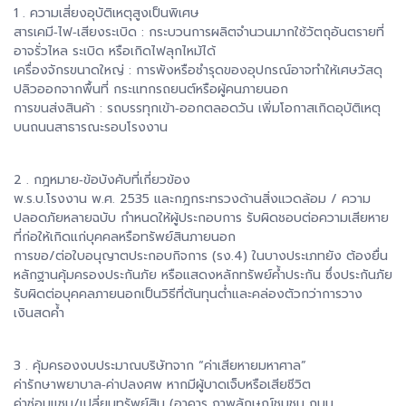
1 . ความเสี่ยงอุบัติเหตุสูงเป็นพิเศษ
สารเคมี‑ไฟ‑เสียงระเบิด : กระบวนการผลิตจำนวนมากใช้วัตถุอันตรายที่
อาจรั่วไหล ระเบิด หรือเกิดไฟลุกไหม้ได้
เครื่องจักรขนาดใหญ่ : การพังหรือชำรุดของอุปกรณ์อาจทำให้เศษวัสดุ
ปลิวออกจากพื้นที่ กระแทกรถยนต์หรือผู้คนภายนอก
การขนส่งสินค้า : รถบรรทุกเข้า‑ออกตลอดวัน เพิ่มโอกาสเกิดอุบัติเหตุ
บนถนนสาธารณะรอบโรงงาน
2 . กฎหมาย‑ข้อบังคับที่เกี่ยวข้อง
พ.ร.บ.โรงงาน พ.ศ. 2535 และกฎกระทรวงด้านสิ่งแวดล้อม / ความ
ปลอดภัยหลายฉบับ กำหนดให้ผู้ประกอบการ รับผิดชอบต่อความเสียหาย
ที่ก่อให้เกิดแก่บุคคลหรือทรัพย์สินภายนอก
การขอ/ต่อใบอนุญาตประกอบกิจการ (รง.4) ในบางประเภทยัง ต้องยื่น
หลักฐานคุ้มครองประกันภัย หรือแสดงหลักทรัพย์ค้ำประกัน ซึ่งประกันภัย
รับผิดต่อบุคคลภายนอกเป็นวิธีที่ต้นทุนต่ำและคล่องตัวกว่าการวาง
เงินสดค้ำ
3 . คุ้มครองงบประมาณบริษัทจาก “ค่าเสียหายมหาศาล”
ค่ารักษาพยาบาล‑ค่าปลงศพ หากมีผู้บาดเจ็บหรือเสียชีวิต
ค่าซ่อมแซม/เปลี่ยนทรัพย์สิน (อาคาร ภาพลักษณ์ชุมชน ถนน