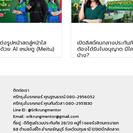
แต่งรูปหน้าสดสู่หน้าใส
เปิดลิสต์คนกลางประกันภัย
ด้วย AI เหม่ยตู (Meitu)
ต้องได้รับใบอนุญาต มีใ
บ้าง?
ติดต่อเรา
ศรีกรุงโบรกเกอร์ คุณฐณธรณ์ 080-2956052
ศรีกรุงโบรกเกอร์ คุณกันต์วสา 080-2951830
Line ID : @Srikrungmentor
Email : srikrungmentor@gmail.com
ที่อยู่ : ดีดีศูนย์รวมประกันภัย 28/20 หมู่ที่ 1 ซอยรังสิตนครนายก
68 ตำบลบึงยี่โถ อำเภอ​ธัญบุรี​ จังหวัดปทุมธานี​ 12130(ใกล้ตลาด